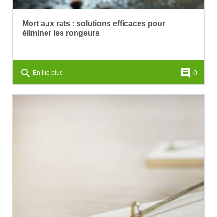
Mort aux rats : solutions efficaces pour
éliminer les rongeurs
search
comment
0
En lire plus