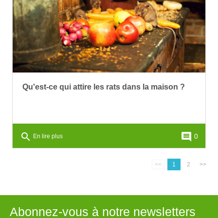
Qu'est-ce qui attire les rats dans la maison ?
search
comment
0
En lire plus
<<
1
2
>>
Abonnez-vous à notre newsletters