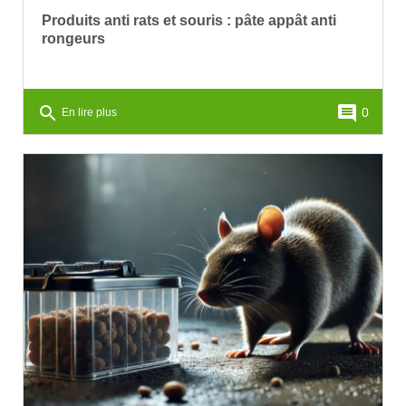
Produits anti rats et souris : pâte appât anti
rongeurs
search
comment
0
En lire plus