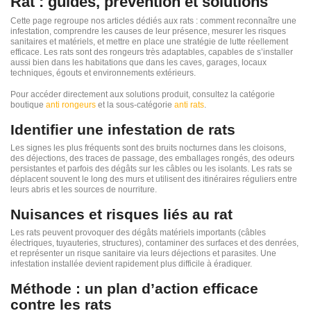
Rat : guides, prévention et solutions
Cette page regroupe nos articles dédiés aux rats : comment reconnaître une
infestation, comprendre les causes de leur présence, mesurer les risques
sanitaires et matériels, et mettre en place une stratégie de lutte réellement
efficace. Les rats sont des rongeurs très adaptables, capables de s’installer
aussi bien dans les habitations que dans les caves, garages, locaux
techniques, égouts et environnements extérieurs.
Pour accéder directement aux solutions produit, consultez la catégorie
boutique
anti rongeurs
et la sous-catégorie
anti rats
.
Identifier une infestation de rats
Les signes les plus fréquents sont des bruits nocturnes dans les cloisons,
des déjections, des traces de passage, des emballages rongés, des odeurs
persistantes et parfois des dégâts sur les câbles ou les isolants. Les rats se
déplacent souvent le long des murs et utilisent des itinéraires réguliers entre
leurs abris et les sources de nourriture.
Nuisances et risques liés au rat
Les rats peuvent provoquer des dégâts matériels importants (câbles
électriques, tuyauteries, structures), contaminer des surfaces et des denrées,
et représenter un risque sanitaire via leurs déjections et parasites. Une
infestation installée devient rapidement plus difficile à éradiquer.
Méthode : un plan d’action efficace
contre les rats