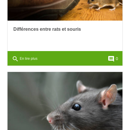
Différences entre rats et souris
search
comment
0
En lire plus