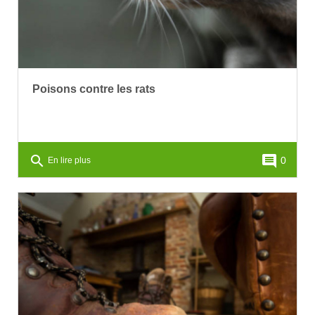
Poisons contre les rats
search
comment
0
En lire plus