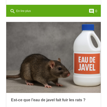
search
comment
0
En lire plus
Est-ce que l’eau de javel fait fuir les rats ?