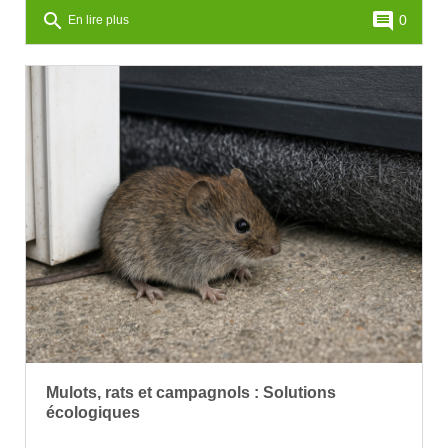
search
comment
0
En lire plus
Mulots, rats et campagnols : Solutions
écologiques