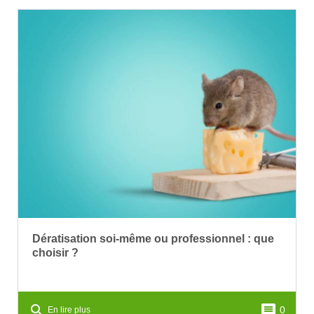
Dératisation soi-même ou professionnel : que
choisir ?
search
comment
0
En lire plus