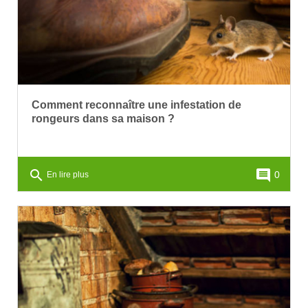
Comment reconnaître une infestation de
rongeurs dans sa maison ?
search
comment
0
En lire plus