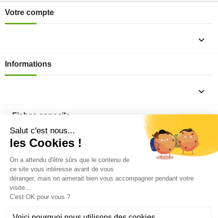
Votre compte

Informations

Fiches conseils

Insecte
Rongeurs