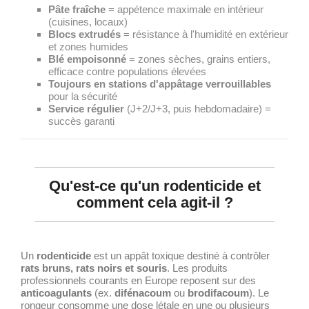
Pâte fraîche
= appétence maximale en intérieur
(cuisines, locaux)
Blocs extrudés
= résistance à l'humidité en extérieur
et zones humides
Blé empoisonné
= zones sèches, grains entiers,
efficace contre populations élevées
Toujours en stations d'appâtage verrouillables
pour la sécurité
Service régulier
(J+2/J+3, puis hebdomadaire) =
succès garanti
Qu'est-ce qu'un rodenticide et
comment cela agit-il ?
Un
rodenticide
est un appât toxique destiné à contrôler
rats bruns, rats noirs et souris
. Les produits
professionnels courants en Europe reposent sur des
anticoagulants
(ex.
difénacoum
ou
brodifacoum
). Le
rongeur consomme une dose létale en une ou plusieurs