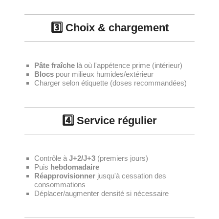
3️⃣ Choix & chargement
Pâte fraîche
là où l'appétence prime (intérieur)
Blocs
pour milieux humides/extérieur
Charger selon étiquette (doses recommandées)
4️⃣ Service régulier
Contrôle à
J+2/J+3
(premiers jours)
Puis
hebdomadaire
Réapprovisionner
jusqu'à cessation des
consommations
Déplacer/augmenter densité si nécessaire