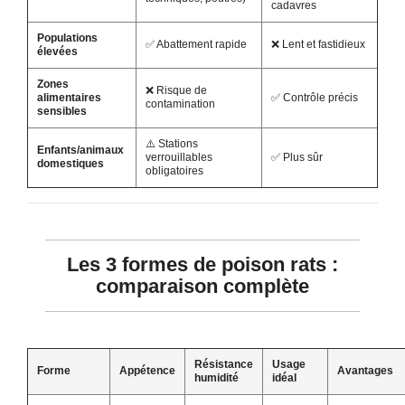
cadavres
Populations
✅ Abattement rapide
❌ Lent et fastidieux
élevées
Zones
❌ Risque de
alimentaires
✅ Contrôle précis
contamination
sensibles
⚠️ Stations
Enfants/animaux
verrouillables
✅ Plus sûr
domestiques
obligatoires
Les 3 formes de poison rats :
comparaison complète
Résistance
Usage
Forme
Appétence
Avantages
humidité
idéal