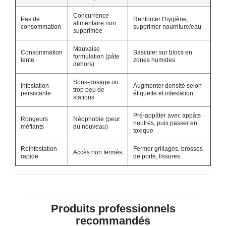
Concurrence
Pas de
Renforcer l'hygiène,
alimentaire non
consommation
supprimer nourriture/eau
supprimée
Mauvaise
Consommation
Basculer sur blocs en
formulation (pâte
lente
zones humides
dehors)
Sous-dosage ou
Infestation
Augmenter densité selon
trop peu de
persistante
étiquette et infestation
stations
Pré-appâter avec appâts
Rongeurs
Néophobie (peur
neutres, puis passer en
méfiants
du nouveau)
toxique
Réinfestation
Fermer grillages, brosses
Accès non fermés
rapide
de porte, fissures
Produits professionnels
recommandés