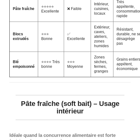
Très
Intérieur,
⭐⭐⭐⭐⭐
appétente,
Pâte fraîche
❌ Faible
cuisines,
Excellente
consommatio
locaux
rapide
Extérieur,
Résistant,
caves,
Blocs
⭐⭐⭐
✅
durable, ne s
ateliers,
extrudés
Bonne
Excellente
désagrège
zones
pas
humides
Zones
Grains entiers
Blé
⭐⭐⭐⭐ Très
⭐⭐⭐
sèches,
appétent,
empoisonné
bonne
Moyenne
fermes,
économique
granges
Pâte fraîche (soft bait) – Usage
intérieur
Idéale quand la concurrence alimentaire est forte