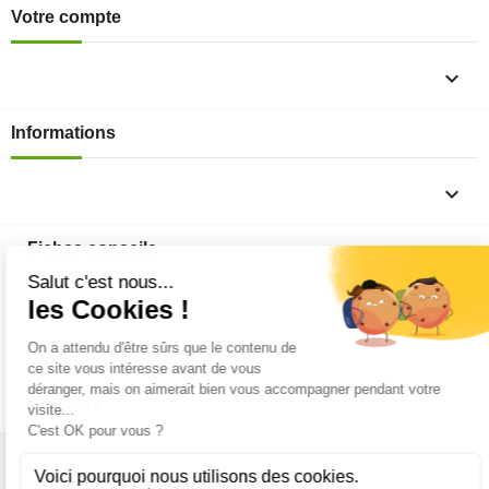
Votre compte

Informations

Fiches conseils

Insecte
Rongeurs
© 2026 - Produit-antinuisible.com