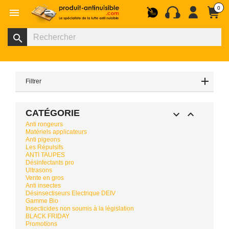
0

search
Filtrer
CATÉGORIE


Anti rongeurs
Matériels applicateurs
Anti pigeons
Les Répulsifs
ANTI TAUPES
Désinfectants pro
Ultrasons
Vente en gros
Anti insectes
Désinsectiseurs Electrique DEIV
Gamme Bio
Insecticides non soumis à la législation
BLACK FRIDAY
Promotions