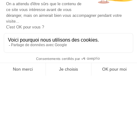
Affichage 1-24 de 42 article(s)
1

2
Suivant

Retour en haut
La plupart de ces produits fonctionnent aussi contre
les rats
et
les
souris
. Concernant les rongeurs qui occupent votre jardin, les poisons
sont maintenant interdits. Vous pouvez essayez
les ultrasons
, il en
existe des solaires très efficace avec d'excellent résultats.
Les répulsifs
liquides
à mettre directement sur les lieux de passages sont également
très prometteur.
Pour des solutions plus expéditives, plantez
des pièges
dans leurs
galeries, ou des clés qui les étranglent.
La plupart de ces produits fonctionnent aussi sur
les taupes
. Dans tous
les cas n'hésitez pas à nous contacter pour que l'on vous aide. Si vous
avez besoin d'informations complémentaires sur l'utilisation ou le mode
d'emploi de nos produits, vous pouvez nous joindre au 01.40.38.38.38.
Pour lutter contre les rats ou d'autres rongeurs nuisibles vous pouvez
consulter tous nos produits (
piège à rat
,
appât raticide
,
boîte
d'appâtage
...) sur notre site.