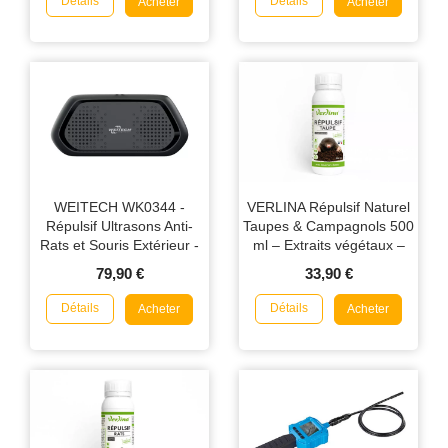
Détails
Détails
Acheter
Acheter
WEITECH WK0344 -
VERLINA Répulsif Naturel
Répulsif Ultrasons Anti-
Taupes & Campagnols 500
Rats et Souris Extérieur -
ml – Extraits végétaux –
75 m²
Action naturelle longue
79,90 €
33,90 €
durée
Détails
Détails
Acheter
Acheter