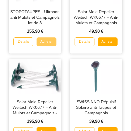
STOPOTAUPES - Ultrason
Solar Mole Repeller
anti Mulots et Campagnols
Weitech WK0677 – Anti-
lot de 3
Mulots et Campagnols
Protection Jardin 350 m²
155,90 €
49,90 €
Détails
Détails
Acheter
Acheter
Solar Mole Repeller
SWISSINNO Répulsif
Weitech WK0677 – Anti-
Solaire anti Taupes et
Mulots et Campagnols -
Campagnols
Lot de 4
195,90 €
39,90 €