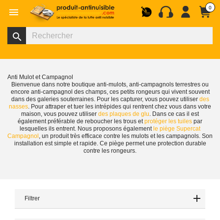
0

search
Anti Mulot et Campagnol
Bienvenue dans notre boutique anti-mulots, anti-campagnols terrestres ou
encore anti-campagnol des champs, ces petits rongeurs qui vivent souvent
dans des galeries souterraines. Pour les capturer, vous pouvez utiliser
des
nasses
. Pour attraper et tuer les intrépides qui rentrent chez vous dans votre
maison, vous pouvez utiliser
des plaques de glu
. Dans ce cas il est
également préférable de reboucher les trous et
protéger les tuiles
par
lesquelles ils entrent. Nous proposons également
le piège Supercat
Campagnol
, un produit très efficace contre les mulots et les campagnols. Son
installation est simple et rapide. Ce piège permet une protection durable
contre les rongeurs.
Filtrer