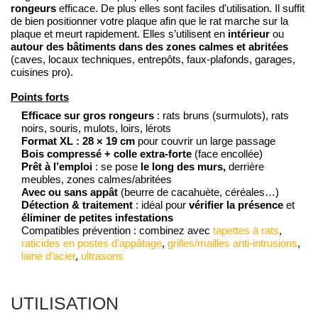
rongeurs
efficace. De plus elles sont faciles d'utilisation. Il suffit
de bien positionner votre plaque afin que le rat marche sur la
intérieur
plaque et meurt rapidement. Elles s’utilisent en
ou
autour des bâtiments dans des zones calmes et abritées
(caves, locaux techniques, entrepôts, faux-plafonds, garages,
cuisines pro).
Points forts
Efficace sur gros rongeurs
: rats bruns (surmulots), rats
noirs, souris, mulots, loirs, lérots
Format XL : 28 × 19 cm
pour couvrir un large passage
Bois compressé + colle extra-forte
(face encollée)
Prêt à l’emploi
: se pose
le long des murs,
derrière
meubles, zones calmes/abritées
Avec ou sans appât
(beurre de cacahuète, céréales…)
Détection & traitement
: idéal pour
vérifier la présence
et
éliminer de petites infestations
Compatibles prévention : combinez avec
tapettes à rats
,
raticides en postes d’appâtage
,
grilles/mailles anti-intrusions
,
laine d’acier
,
ultrasons
UTILISATION