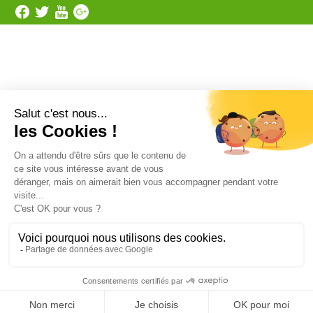
Catégorie


Anti rongeurs
Matériels applicateurs
Anti pigeons
Les Répulsifs
ANTI TAUPES
Désinfectants pro
Ultrasons
Vente en gros
Anti insectes
Désinsectiseurs Electrique DEIV
Gamme Bio