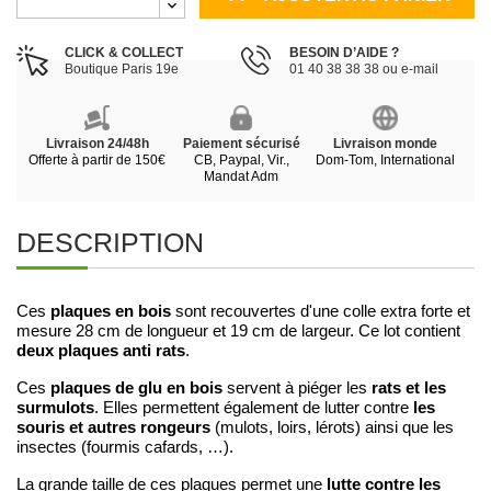
CLICK & COLLECT
BESOIN D’AIDE ?
Boutique Paris 19e
01 40 38 38 38 ou e-mail
Livraison 24/48h
Paiement sécurisé
Livraison monde
Offerte à partir de 150€
CB, Paypal, Vir.,
Dom-Tom, International
Mandat Adm
DESCRIPTION
plaques en bois
Ces
sont recouvertes d'une colle extra forte et
mesure 28 cm de longueur et 19 cm de largeur. Ce lot contient
deux plaques anti rats
.
plaques de glu en bois
rats et les
Ces
servent à piéger les
surmulots
les
. Elles permettent également de lutter contre
souris et autres rongeurs
(mulots, loirs, lérots) ainsi que les
insectes (fourmis cafards, …).
lutte contre les
La grande taille de ces plaques permet une