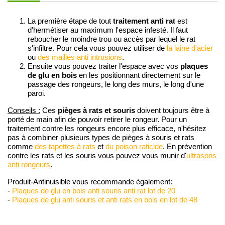
La première étape de tout
traitement anti rat
est
d'hermétiser au maximum l'espace infesté. Il faut
reboucher le moindre trou ou accès par lequel le rat
s'infiltre. Pour cela vous pouvez utiliser de
la laine d'acier
ou
des mailles anti intrusions
.
Ensuite vous pouvez traiter l'espace avec vos
plaques
de glu en bois
en les positionnant directement sur le
passage des rongeurs, le long des murs, le long d'une
paroi.
pièges à rats et souris
Conseils :
Ces
doivent toujours être à
porté de main afin de pouvoir retirer le rongeur. Pour un
traitement contre les rongeurs encore plus efficace, n'hésitez
pas à combiner plusieurs types de pièges à souris et rats
comme
des tapettes à rats
et
du poison raticide
. En prévention
contre les rats et les souris vous pouvez vous munir d'
ultrasons
anti rongeurs
.
Produit-Antinuisible vous recommande également:
-
Plaques de glu en bois anti souris anti rat lot de 20
-
Plaques de glu anti souris et anti rats en bois en lot de 48