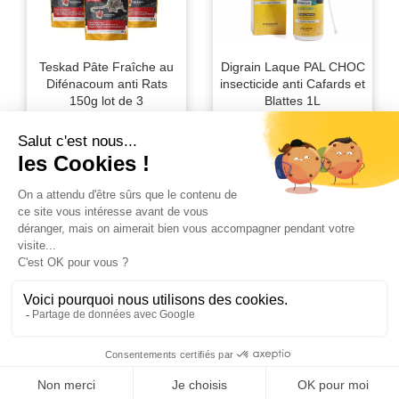
Teskad Pâte Fraîche au
Digrain Laque PAL CHOC
Difénacoum anti Rats
insecticide anti Cafards et
150g lot de 3
Blattes 1L
28,90 €
23,00 €
Détails
Détails
Acheter
Acheter
Affichage 1-24 de 1135 article(s)
1

2
3
…
48
Suivant

Retour en haut