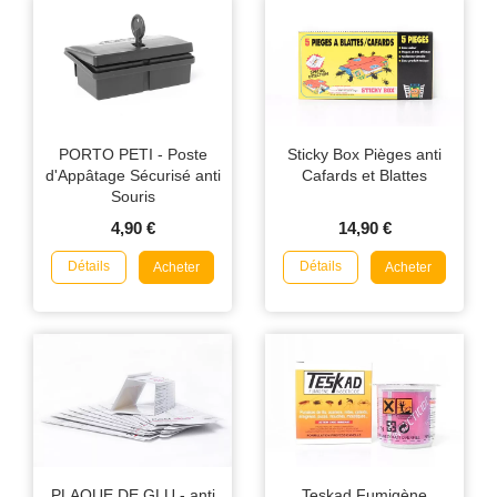
PORTO PETI - Poste
Sticky Box Pièges anti
d'Appâtage Sécurisé anti
Cafards et Blattes
Souris
4,90 €
14,90 €
Détails
Détails
Acheter
Acheter
PLAQUE DE GLU - anti
Teskad Fumigène