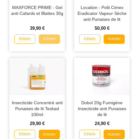
MAXFORCE PRIME - Gel
Location - Polti Cimex
anti Cafards et Blattes 30g
Eradicator Vapeur Sèche
anti Punaises de lit
39,90 €
50,00 €
Détails
Détails
Acheter
Acheter
Insecticide Concentré anti
Dobol 20g Fumigène
Punaises de lit Teskad
Insecticide anti Punaises
100ml
de lit
29,90 €
24,90 €
Détails
Détails
Acheter
Acheter