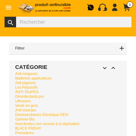
0

search
Filtrer
CATÉGORIE


Anti rongeurs
Matériels applicateurs
Anti pigeons
Les Répulsifs
ANTI TAUPES
Désinfectants pro
Ultrasons
Vente en gros
Anti insectes
Désinsectiseurs Electrique DEIV
Gamme Bio
Insecticides non soumis à la législation
BLACK FRIDAY
Promotions