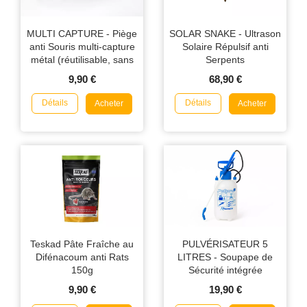
MULTI CAPTURE - Piège
SOLAR SNAKE - Ultrason
anti Souris multi-capture
Solaire Répulsif anti
métal (réutilisable, sans
Serpents
poison)
9,90 €
68,90 €
Détails
Détails
Acheter
Acheter
Teskad Pâte Fraîche au
PULVÉRISATEUR 5
Difénacoum anti Rats
LITRES - Soupape de
150g
Sécurité intégrée
9,90 €
19,90 €