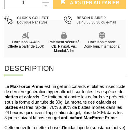

AJOUTER AU PANIER
CLICK & COLLECT
BESOIN D’AIDE ?
Boutique Paris 19e
01 40 38 38 38 ou e-mail
Livraison 24/48h
Paiement sécurisé
Livraison monde
Offerte à partir de 150€
CB, Paypal, Vir.,
Dom-Tom, International
Mandat Adm
DESCRIPTION
MaxForce Prime
Le
est un gel anti cafards et blattes insecticide
de dernière génération hyper attractif sur toutes les espèces de
blattes et cafards
. Ce traitement contre les cafards se présente
cafards et
sous la forme d'un tube de 30g. La mortalité des
blattes
est très rapide : 70% à 80% de blattes mortes dans les
24 heures qui suivent l'application du gel, plus de 90% dans les
gel anti cafard MaxForce Prime
3 jours suivant la pose du
.
Cette nouvelle recette à base d'Imidaclopride (substance active)