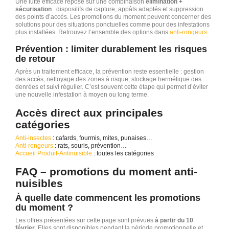
Une lutte efficace repose sur une combinaison
élimination +
sécurisation
: dispositifs de capture, appâts adaptés et suppression
des points d’accès. Les promotions du moment peuvent concerner des
solutions pour des situations ponctuelles comme pour des infestations
plus installées. Retrouvez l’ensemble des options dans
anti-rongeurs
.
Prévention : limiter durablement les risques
de retour
Après un traitement efficace, la prévention reste essentielle : gestion
des accès, nettoyage des zones à risque, stockage hermétique des
denrées et suivi régulier. C’est souvent cette étape qui permet d’éviter
une nouvelle infestation à moyen ou long terme.
Accès direct aux principales
catégories
Anti-insectes
: cafards, fourmis, mites, punaises…
Anti-rongeurs
: rats, souris, prévention…
Accueil Produit-Antinuisible
: toutes les catégories
FAQ – promotions du moment anti-
nuisibles
À quelle date commencent les promotions
du moment ?
Les offres présentées sur cette page sont prévues
à partir du 10
février
. Elles sont disponibles pendant la période promotionnelle et