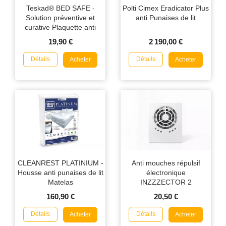
Teskad® BED SAFE -
Polti Cimex Eradicator Plus
Solution préventive et
anti Punaises de lit
curative Plaquette anti
Punaises de Lit
19,90 €
2 190,00 €
Détails
Détails
Acheter
Acheter
CLEANREST PLATINIUM -
Anti mouches répulsif
Housse anti punaises de lit
électronique
Matelas
INZZZECTOR 2
160,90 €
20,50 €
Détails
Détails
Acheter
Acheter