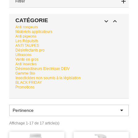
Filtrer
CATÉGORIE


Anti rongeurs
Matériels applicateurs
Anti pigeons
Les Répulsifs
ANTI TAUPES
Désinfectants pro
Ultrasons
Vente en gros
Anti insectes
Désinsectiseurs Electrique DEIV
Gamme Bio
Insecticides non soumis à la législation
BLACK FRIDAY
Promotions

Pertinence
Affichage 1-17 de 17 article(s)