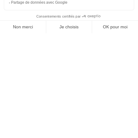
Catégorie


Anti rongeurs
Matériels applicateurs
Anti pigeons
Les Répulsifs
ANTI TAUPES
Désinfectants pro
Ultrasons
Vente en gros
Anti insectes
Désinsectiseurs Electrique DEIV
Gamme Bio
Insecticides non soumis à la législation