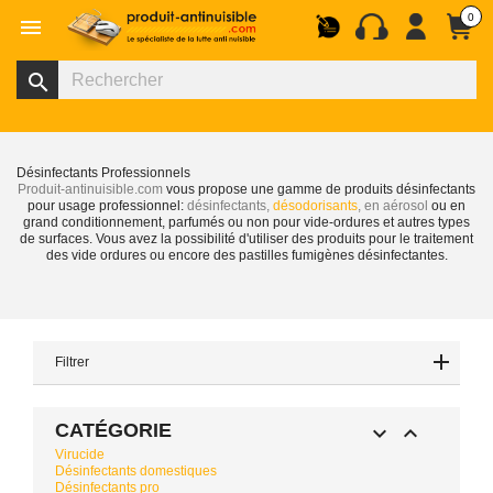
0

search
Désinfectants Professionnels
Produit-antinuisible.com
vous propose une gamme de produits
désinfectants
pour usage professionnel:
désinfectants,
désodorisants
, en aérosol
ou en
grand conditionnement, parfumés ou non pour vide-ordures et autres types
de surfaces. Vous avez la possibilité d'utiliser des produits pour le
traitement
des vide ordures
ou encore des pastilles fumigènes désinfectantes.
Filtrer
CATÉGORIE


Virucide
Désinfectants domestiques
Désinfectants pro