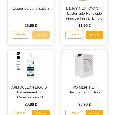
Erazer de canalisation
L'Elfe® NETTOYANT -
Bactéricide Fongicide
Virucide Prêt à l'Emploi
750ml
26,90 €
11,90 €
Détails
Détails
Acheter
Acheter
ARMOCLEAN LIQUID –
VO MENTHE -
Biotraitement pour
Désinfectant 5 litres
Canalisations 1L
20,90 €
95,90 €
Détails
Détails
Acheter
Acheter