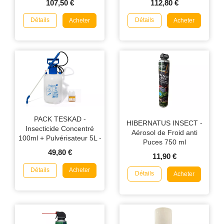
107,50 €
112,80 €
Détails
Détails
Acheter
Acheter
PACK TESKAD -
HIBERNATUS INSECT -
Insecticide Concentré
Aérosol de Froid anti
100ml + Pulvérisateur 5L -
Puces 750 ml
Traitement Punaises de Lit
49,80 €
11,90 €
& Puces
Détails
Acheter
Détails
Acheter