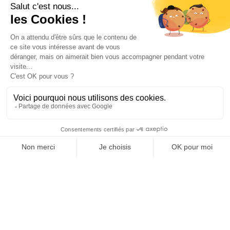
La première étape d'un traitement anti puce est d'utiliser un
antiparasitaire pour chien et chat. Rendez vous chez un professionnel
de santé animal afin d'obtenir des produits anti puces et tiques adaptés
(collier anti puces et tiques, pipettes antiparasitaires, comprimés contre
les parasites externes…).
Ensuite vous pouvez traiter toute la maison à l'aide de nos produits
anti-puces. Il faut utiliser des foggers, des
fumigènes
, des aérosols ou,
en cas d'infestation forte, l'insecticides liquides pour traiter l'habitat. Les
traitements de surface se font en deux temps à 15 jours d'intervalles
pour éliminer les puces adultes et les larves dans votre maison. Il
faudra partir de l'habitat pendant 4 heures pour l'humain et 24 heures
pour les animaux (chat et chaton, petit chien, aquariums,...), bébés et
personnes fragiles de sante. Lors de l'utilisation de produit insecticide,
respectez toujours les précautions d'emploi.
Les chiens et chats et animaux domestiques doivent être
obligatoirement traités anti-puces et anti-tiques en parallèle du
traitement anti puces.
Abonnez-vous à notre newsletters