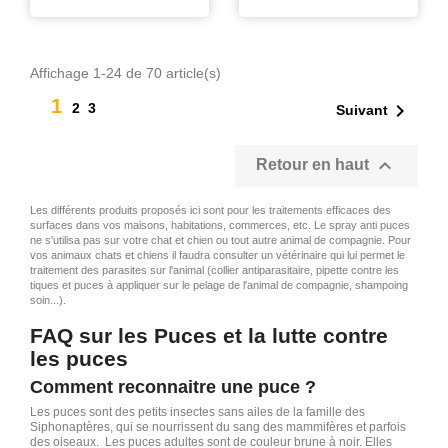
Affichage 1-24 de 70 article(s)
1

2
3
Suivant

Retour en haut
Les différents produits proposés ici sont pour les traitements efficaces des
surfaces dans vos maisons, habitations, commerces, etc. Le spray anti puces
ne s'utilisa pas sur votre chat et chien ou tout autre animal de compagnie. Pour
vos animaux chats et chiens il faudra consulter un vétérinaire qui lui permet le
traitement des parasites sur l'animal (collier antiparasitaire, pipette contre les
tiques et puces à appliquer sur le pelage de l'animal de compagnie, shampoing
soin...).
FAQ sur les Puces et la lutte contre
les puces
Comment reconnaitre une puce ?
Les puces sont des petits insectes sans ailes de la famille des
Siphonaptères, qui se nourrissent du sang des mammifères et parfois
des oiseaux. Les puces adultes sont de couleur brune à noir. Elles