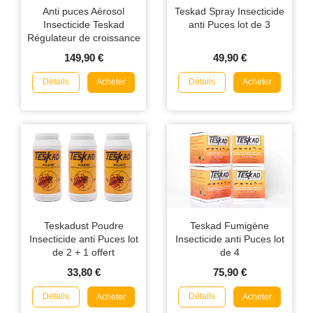
Anti puces Aérosol
Teskad Spray Insecticide
Insecticide Teskad
anti Puces lot de 3
Régulateur de croissance
150ml en lot de 12
149,90 €
49,90 €
Détails
Détails
Acheter
Acheter
Teskadust Poudre
Teskad Fumigène
Insecticide anti Puces lot
Insecticide anti Puces lot
de 2 + 1 offert
de 4
33,80 €
75,90 €
Détails
Détails
Acheter
Acheter