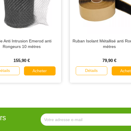
le Anti Intrusion Emerod anti
Ruban Isolant Métallisé anti R
Rongeurs 10 mètres
mètres
155,90 €
79,90 €
étails
Détails
Acheter
Achet
rs