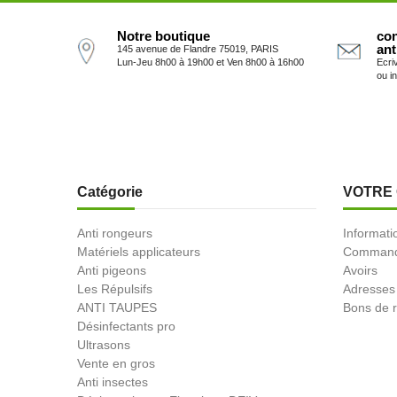
Notre boutique
con
ant
145 avenue de Flandre 75019, PARIS
Lun-Jeu 8h00 à 19h00 et Ven 8h00 à 16h00
Ecri
ou i
Catégorie
VOTRE
Anti rongeurs
Informati
Matériels applicateurs
Comman
Anti pigeons
Avoirs
Les Répulsifs
Adresses
ANTI TAUPES
Bons de r
Désinfectants pro
Ultrasons
Vente en gros
Anti insectes