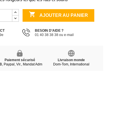

AJOUTER AU PANIER
ECT
BESOIN D’AIDE ?
19e
01 40 38 38 38 ou e-mail
Paiement sécurisé
Livraison monde
B, Paypal, Vir., Mandat Adm
Dom-Tom, International