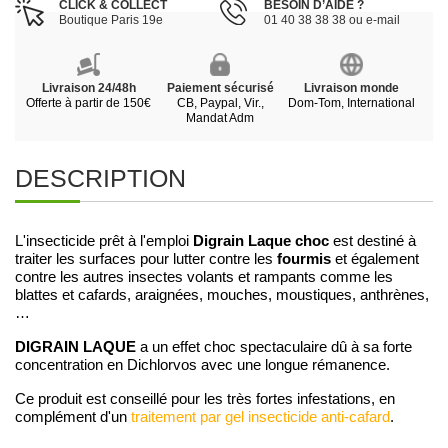
CLICK & COLLECT
BESOIN D’AIDE ?
Boutique Paris 19e
01 40 38 38 38 ou e-mail
Livraison 24/48h
Paiement sécurisé
Livraison monde
Offerte à partir de 150€
CB, Paypal, Vir.,
Dom-Tom, International
Mandat Adm
DESCRIPTION
Digrain Laque choc
L'insecticide prêt à l'emploi
est destiné à
fourmis
traiter les surfaces pour lutter contre les
et également
contre les autres insectes volants et rampants comme les
blattes et cafards, araignées, mouches, moustiques, anthrènes,
…
DIGRAIN LAQUE
a un effet choc spectaculaire dû à sa forte
concentration en Dichlorvos avec une longue rémanence.
Ce produit est conseillé pour les très fortes infestations, en
complément d'un
traitement par gel insecticide anti-cafard
.