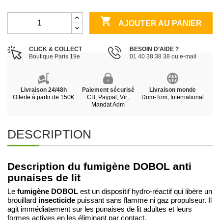

AJOUTER AU PANIER
CLICK & COLLECT
BESOIN D’AIDE ?
Boutique Paris 19e
01 40 38 38 38 ou e-mail
Livraison 24/48h
Paiement sécurisé
Livraison monde
Offerte à partir de 150€
CB, Paypal, Vir.,
Dom-Tom, International
Mandat Adm
DESCRIPTION
Description du fumigène DOBOL anti
punaises de lit
fumigène DOBOL
Le
est un dispositif hydro-réactif qui libère un
insecticide
brouillard
puissant sans flamme ni gaz propulseur. Il
agit immédiatement sur les punaises de lit adultes et leurs
formes actives en les éliminant par contact.