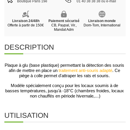
Boutique Paris 19e
01 40 38 38 38 ou e-mail
Livraison 24/48h
Paiement sécurisé
Livraison monde
Offerte à partir de 150€
CB, Paypal, Vir.,
Dom-Tom, International
Mandat Adm
DESCRIPTION
Plaque à glu (base plastique) permettant la détection des souris 
afin de mettre en place un 
traitement anti-souris adapté
. Ce 
piège à colle permet d'attraper les rats et souris. 
Modèle spécialement conçu pour les locaux soumis à de 
basses températures, jusqu'à -18°C (chambres froides, locaux 
non chauffés en période hivernale,…)
UTILISATION