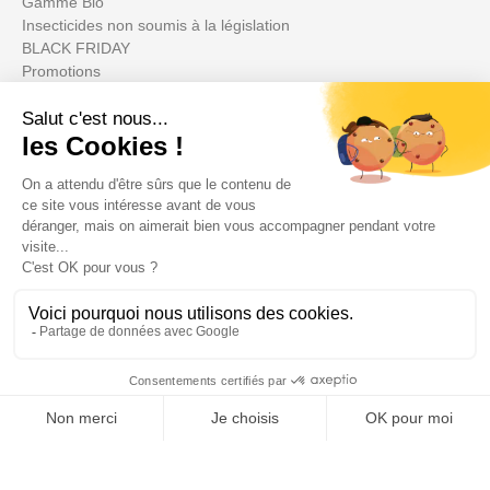
Gamme Bio
Insecticides non soumis à la législation
BLACK FRIDAY
Promotions
Votre compte

Informations

Fiches conseils

Insecte