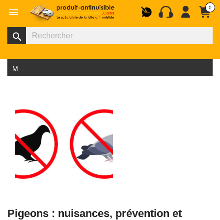
0

search
Menu
Pigeons : nuisances, prévention et