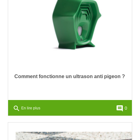
Comment fonctionne un ultrason anti pigeon ?
search
comment
0
En lire plus