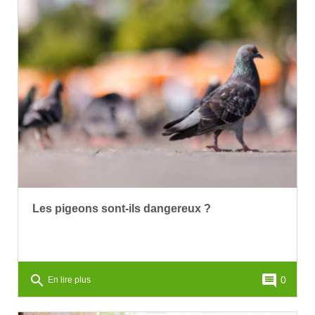
Les pigeons sont-ils dangereux ?
search
comment
0
En lire plus