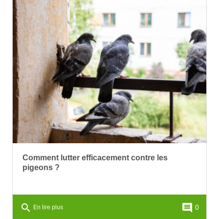
Comment lutter efficacement contre les
pigeons ?
search
comment
0
En lire plus