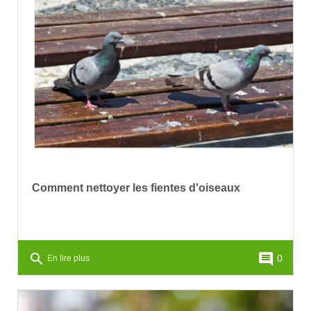
Comment nettoyer les fientes d'oiseaux
search
comment
0
En lire plus