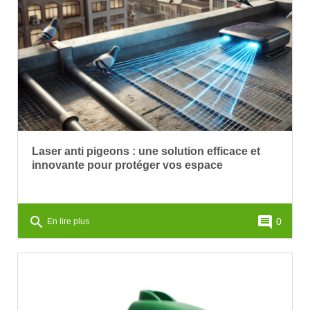
Laser anti pigeons : une solution efficace et
innovante pour protéger vos espace
search
comment
0
En lire plus