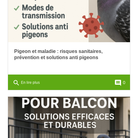
Pigeon et maladie : risques sanitaires,
prévention et solutions anti pigeons
search
comment
0
En lire plus