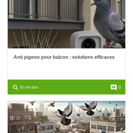
Anti pigeon pour balcon : solutions efficaces
search
comment
0
En lire plus