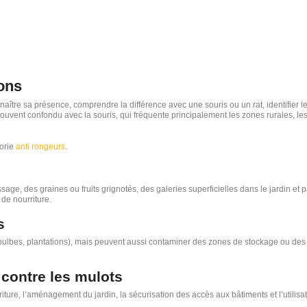
ions
ître sa présence, comprendre la différence avec une souris ou un rat, identifier le
, souvent confondu avec la souris, qui fréquente principalement les zones rurales, le
gorie
anti rongeurs
.
age, des graines ou fruits grignotés, des galeries superficielles dans le jardin et par
 de nourriture.
s
 bulbes, plantations), mais peuvent aussi contaminer des zones de stockage ou de
 contre les mulots
ture, l’aménagement du jardin, la sécurisation des accès aux bâtiments et l’utilisat