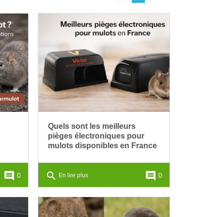
Quels sont les meilleurs
pièges électroniques pour
mulots disponibles en France
comment
search
comment
0
0
En lire plus