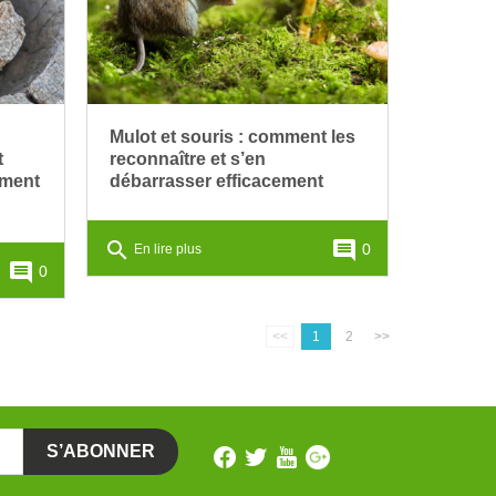
Mulot et souris : comment les
t
reconnaître et s’en
ement
débarrasser efficacement
search
comment
0
En lire plus
comment
0
<<
1
2
>>