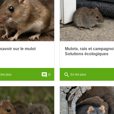
savoir sur le mulot
Mulots, rats et campagnol
Solutions écologiques
comment
search
0
lire plus
En lire plus