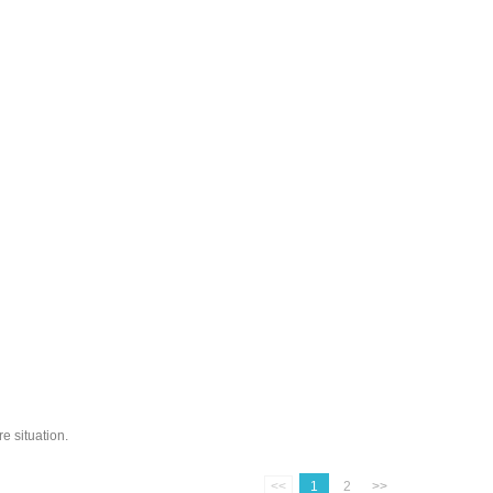
e situation.
<<
1
2
>>