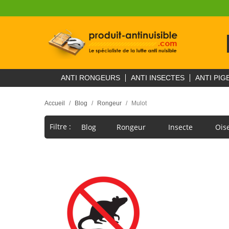
ANTI RONGEURS
ANTI INSECTES
ANTI PIG
Accueil
Blog
Rongeur
Mulot
Filtre :
Blog
Rongeur
Insecte
Ois