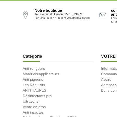
Notre boutique
con
ant
145 avenue de Flandre 75019, PARIS
Lun-Jeu 8h00 à 19h00 et Ven 8h00 à 16h00
Ecri
ou i
Catégorie
VOTRE
Anti rongeurs
Informati
Matériels applicateurs
Comman
Anti pigeons
Avoirs
Les Répulsifs
Adresses
ANTI TAUPES
Bons de r
Désinfectants pro
Ultrasons
Vente en gros
Anti insectes