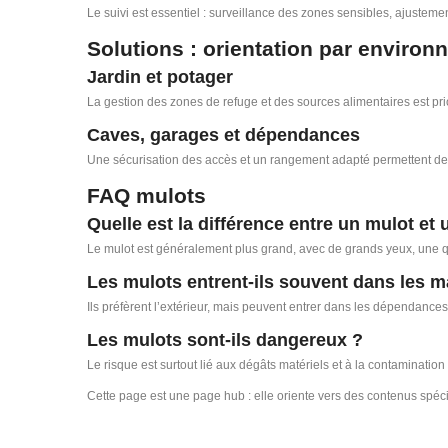
Le suivi est essentiel : surveillance des zones sensibles, ajustem
Solutions : orientation par enviro
Jardin et potager
La gestion des zones de refuge et des sources alimentaires est priorit
Caves, garages et dépendances
Une sécurisation des accès et un rangement adapté permettent de r
FAQ mulots
Quelle est la différence entre un mulot et 
Le mulot est généralement plus grand, avec de grands yeux, une q
Les mulots entrent-ils souvent dans les 
Ils préfèrent l’extérieur, mais peuvent entrer dans les dépendances 
Les mulots sont-ils dangereux ?
Le risque est surtout lié aux dégâts matériels et à la contaminatio
Cette page est une page hub : elle oriente vers des contenus spécia