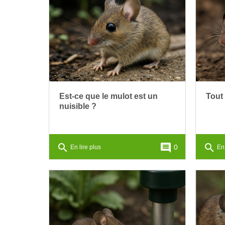
Est-ce que le mulot est un
Tout 
nuisible ?
search
comment
search
0
En lire plus
En 