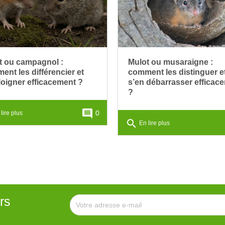
t ou campagnol :
Mulot ou musaraigne :
nt les différencier et
comment les distinguer e
loigner efficacement ?
s’en débarrasser efficac
?
comment
0
lire plus
search
En lire plus
rs