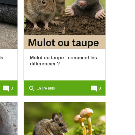
s :
Mulot ou taupe : comment les
différencier ?
comment
search
comment
0
0
En lire plus