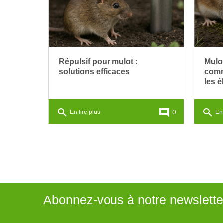
Répulsif pour mulot :
Mulo
solutions efficaces
comme
les é
search
comment
search
0
En lire plus
En 
Abonnez-vous à notre newslette