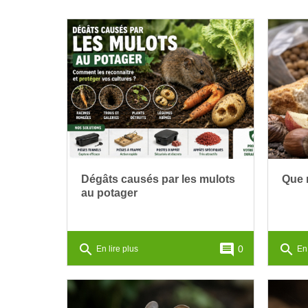
Dégâts causés par les mulots
Que 
au potager
search
comment
search
0
En lire plus
En 