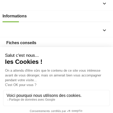

Informations

Fiches conseils

Insecte
Rongeurs
© 2026 - Produit-antinuisible.com