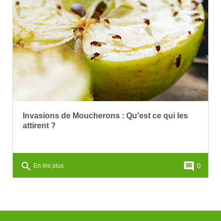
Invasions de Moucherons : Qu'est ce qui les
attirent ?
search
comment
0
En lire plus