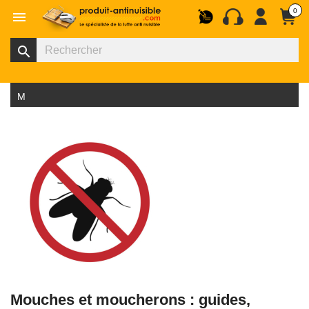
0

search
Menu
Mouches et moucherons : guides,