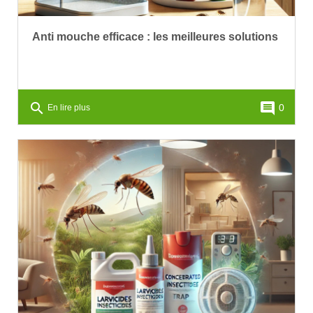
Anti mouche efficace : les meilleures solutions
search
comment
0
En lire plus