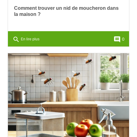
Comment trouver un nid de moucheron dans
la maison ?
search
comment
0
En lire plus