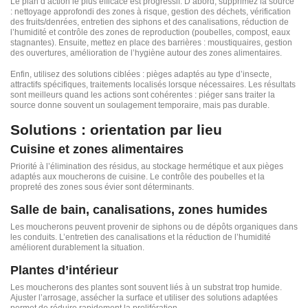
Le plan d’action le plus efficace est progressif. D’abord, supprimez la source
: nettoyage approfondi des zones à risque, gestion des déchets, vérification
des fruits/denrées, entretien des siphons et des canalisations, réduction de
l’humidité et contrôle des zones de reproduction (poubelles, compost, eaux
stagnantes). Ensuite, mettez en place des barrières : moustiquaires, gestion
des ouvertures, amélioration de l’hygiène autour des zones alimentaires.
Enfin, utilisez des solutions ciblées : pièges adaptés au type d’insecte,
attractifs spécifiques, traitements localisés lorsque nécessaires. Les résultats
sont meilleurs quand les actions sont cohérentes : piéger sans traiter la
source donne souvent un soulagement temporaire, mais pas durable.
Solutions : orientation par lieu
Cuisine et zones alimentaires
Priorité à l’élimination des résidus, au stockage hermétique et aux pièges
adaptés aux moucherons de cuisine. Le contrôle des poubelles et la
propreté des zones sous évier sont déterminants.
Salle de bain, canalisations, zones humides
Les moucherons peuvent provenir de siphons ou de dépôts organiques dans
les conduits. L’entretien des canalisations et la réduction de l’humidité
améliorent durablement la situation.
Plantes d’intérieur
Les moucherons des plantes sont souvent liés à un substrat trop humide.
Ajuster l’arrosage, assécher la surface et utiliser des solutions adaptées