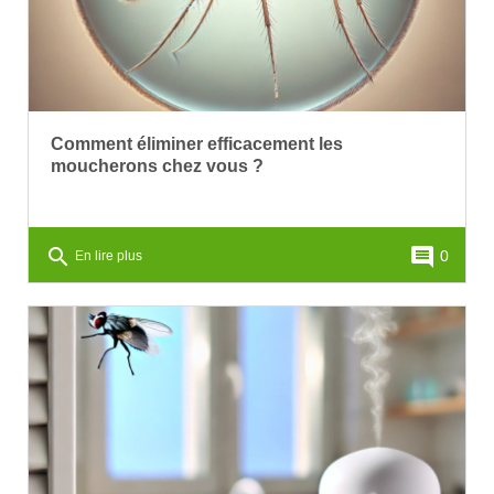
Comment éliminer efficacement les
moucherons chez vous ?
search
comment
0
En lire plus