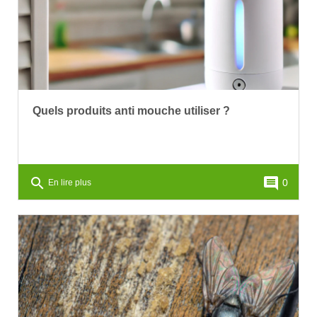
Quels produits anti mouche utiliser ?
search
comment
0
En lire plus