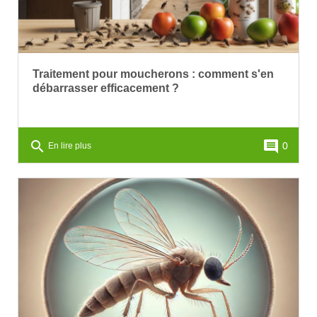
Traitement pour moucherons : comment s'en
débarrasser efficacement ?
search
comment
0
En lire plus