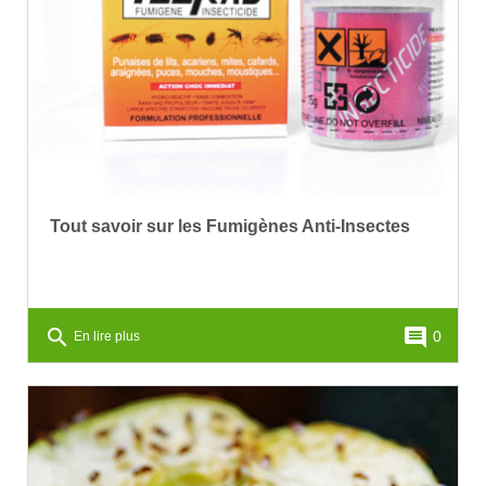
Tout savoir sur les Fumigènes Anti-Insectes
search
comment
0
En lire plus