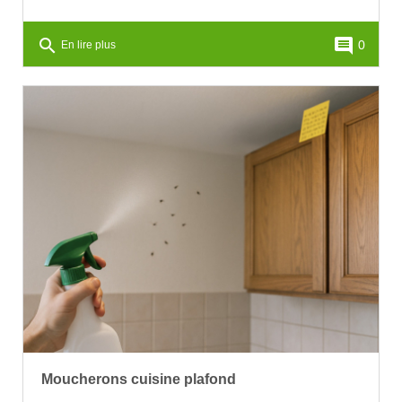
search
comment
0
En lire plus
Moucherons cuisine plafond