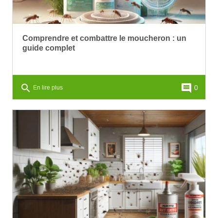
Comprendre et combattre le moucheron : un
guide complet
search
comment
0
En lire plus