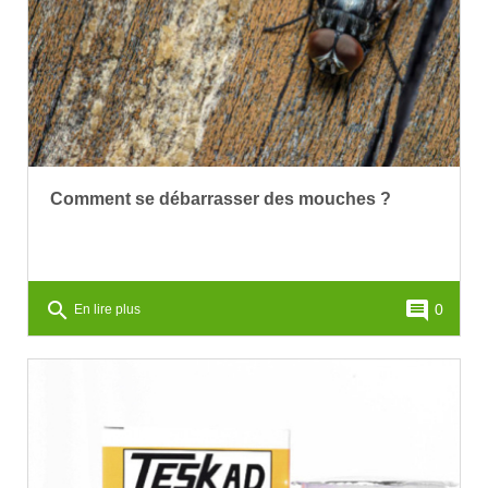
Comment se débarrasser des mouches ?
search
comment
0
En lire plus