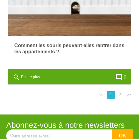
Comment les souris peuvent-elles rentrer dans
les appartements ?
search
comment
0
En lire plus
<<
1
2
>>
Abonnez-vous à notre newsletters