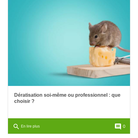
Dératisation soi-même ou professionnel : que
choisir ?
search
comment
0
En lire plus