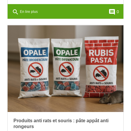
search
comment
0
En lire plus
Produits anti rats et souris : pâte appât anti
rongeurs