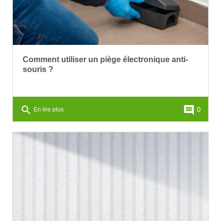
Comment utiliser un piège électronique anti-
souris ?
search
comment
0
En lire plus