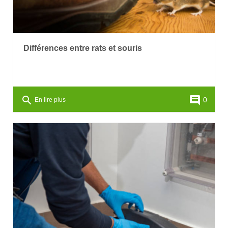
Différences entre rats et souris
search
comment
0
En lire plus