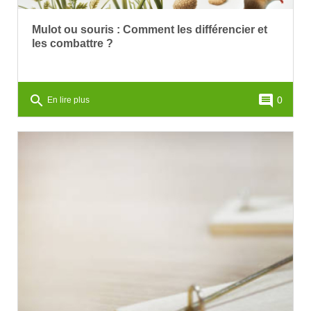
Mulot ou souris : Comment les différencier et
les combattre ?
search
comment
0
En lire plus