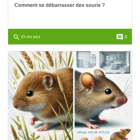
Comment se débarrasser des souris ?
search
comment
0
En lire plus