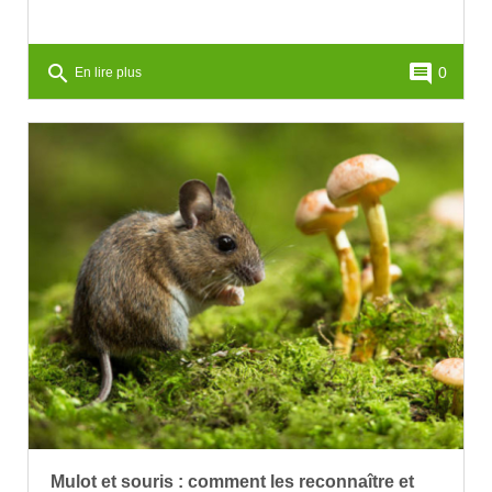
search
comment
0
En lire plus
Mulot et souris : comment les reconnaître et