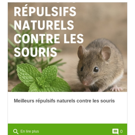
Meilleurs répulsifs naturels contre les souris
search
comment
0
En lire plus