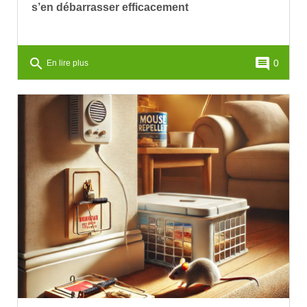
s’en débarrasser efficacement
search
comment
0
En lire plus