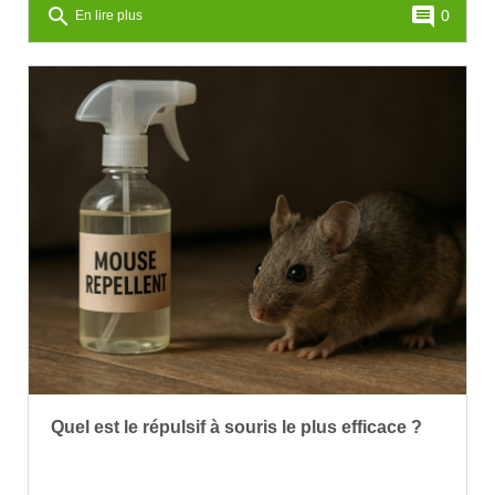
search
comment
0
En lire plus
Quel est le répulsif à souris le plus efficace ?