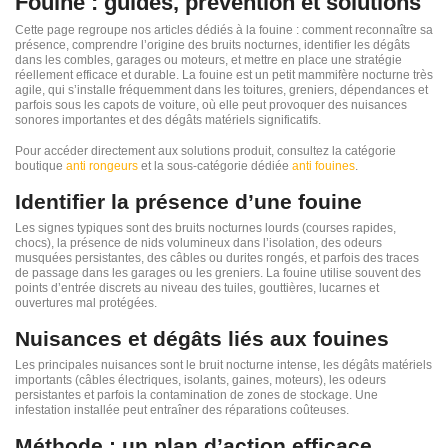
Fouine : guides, prévention et solutions
Cette page regroupe nos articles dédiés à la fouine : comment reconnaître sa
présence, comprendre l’origine des bruits nocturnes, identifier les dégâts
dans les combles, garages ou moteurs, et mettre en place une stratégie
réellement efficace et durable. La fouine est un petit mammifère nocturne très
agile, qui s’installe fréquemment dans les toitures, greniers, dépendances et
parfois sous les capots de voiture, où elle peut provoquer des nuisances
sonores importantes et des dégâts matériels significatifs.
Pour accéder directement aux solutions produit, consultez la catégorie
boutique
anti rongeurs
et la sous-catégorie dédiée
anti fouines
.
Identifier la présence d’une fouine
Les signes typiques sont des bruits nocturnes lourds (courses rapides,
chocs), la présence de nids volumineux dans l’isolation, des odeurs
musquées persistantes, des câbles ou durites rongés, et parfois des traces
de passage dans les garages ou les greniers. La fouine utilise souvent des
points d’entrée discrets au niveau des tuiles, gouttières, lucarnes et
ouvertures mal protégées.
Nuisances et dégâts liés aux fouines
Les principales nuisances sont le bruit nocturne intense, les dégâts matériels
importants (câbles électriques, isolants, gaines, moteurs), les odeurs
persistantes et parfois la contamination de zones de stockage. Une
infestation installée peut entraîner des réparations coûteuses.
Méthode : un plan d’action efficace