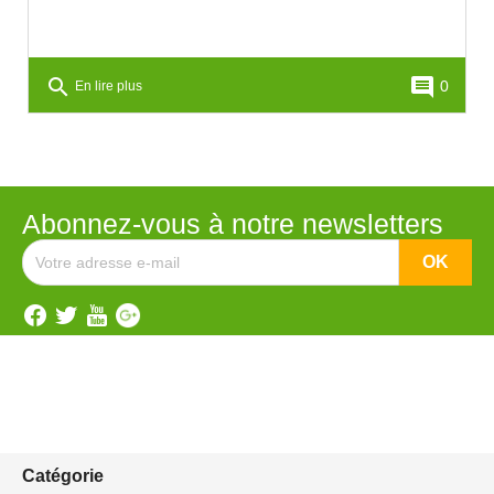
search
comment
0
En lire plus
Abonnez-vous à notre newsletters
Catégorie