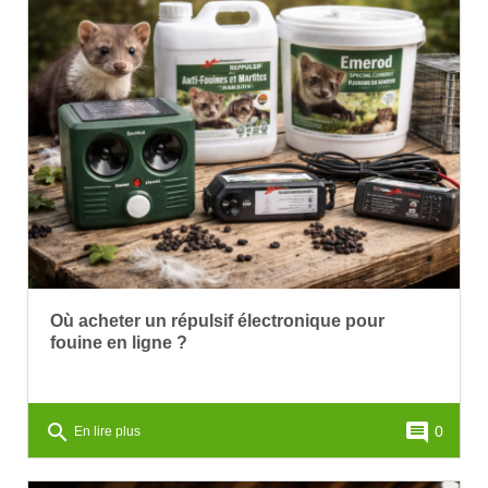
Où acheter un répulsif électronique pour
fouine en ligne ?
search
comment
0
En lire plus