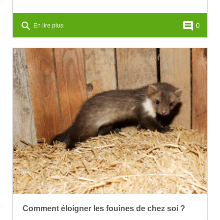
search
comment
0
En lire plus
Comment éloigner les fouines de chez soi ?