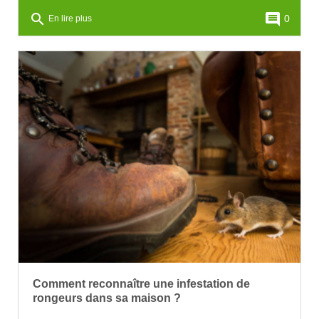
search
comment
0
En lire plus
Comment reconnaître une infestation de
rongeurs dans sa maison ?