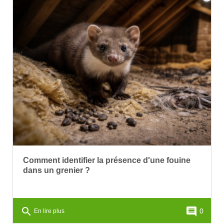
Comment identifier la présence d'une fouine
dans un grenier ?
search
comment
0
En lire plus