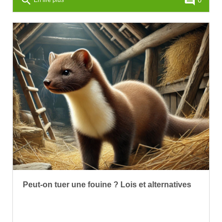
search
comment
En lire plus
Peut-on tuer une fouine ? Lois et alternatives