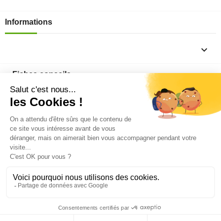
Informations

Fiches conseils

Insecte
Rongeurs
© 2026 - Produit-antinuisible.com