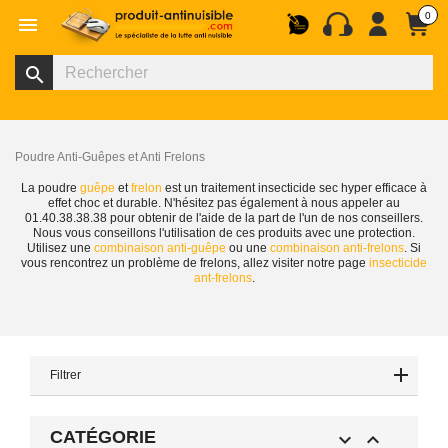
0

search
Poudre Anti-Guêpes et Anti Frelons
La poudre
guêpe
et
frelon
est un traitement insecticide sec hyper efficace à
effet choc et durable. N'hésitez pas également à nous appeler au
01.40.38.38.38 pour obtenir de l'aide de la part de l'un de nos conseillers.
Nous vous conseillons l'utilisation de ces produits avec une protection.
Utilisez une
combinaison anti-guêpe
ou une
combinaison anti-frelons
. Si
vous rencontrez un problème de frelons, allez visiter notre page
insecticide
ant-frelons
.
Filtrer
CATÉGORIE

