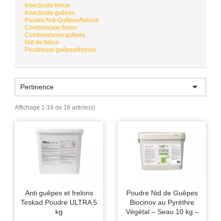
Insecticide frelon
Insecticide guêpes
Poudre Anti-Guêpes/frelons
Combinaison frelon
Combinaisons guêpes
Nid de frelon
Poudreuse guêpes/frelons

Pertinence
Affichage 1-16 de 16 article(s)
Anti guêpes et frelons
Poudre Nid de Guêpes
Teskad Poudre ULTRA 5
Biocinov au Pyrèthre
kg
Végétal – Seau 10 kg –
Action Foudroyante