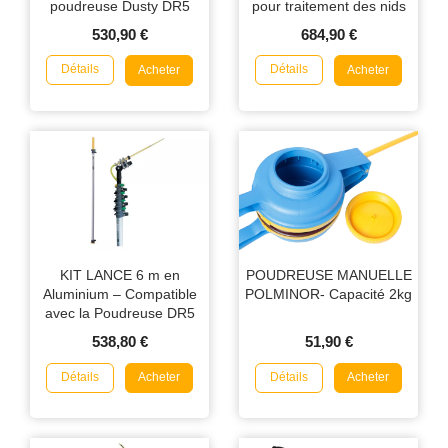
poudreuse Dusty DR5
pour traitement des nids
de guêpes et frelons
530,90 €
684,90 €
jusqu’à 8 m
Détails
Détails
Acheter
Acheter
KIT LANCE 6 m en
POUDREUSE MANUELLE
Aluminium – Compatible
POLMINOR- Capacité 2kg
avec la Poudreuse DR5
538,80 €
51,90 €
Détails
Détails
Acheter
Acheter