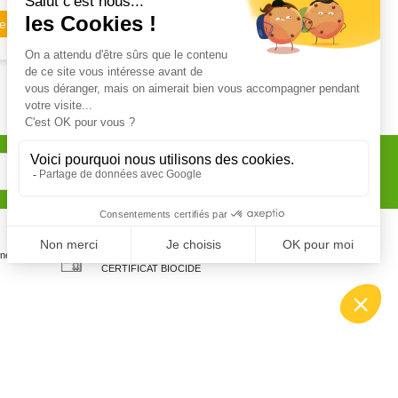
er
Certifications
one
Personnel certifié CERTIPHYTO et
CERTIFICAT BIOCIDE