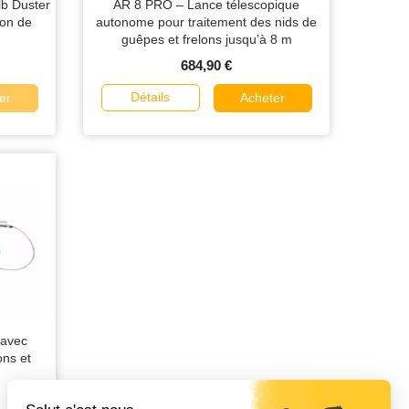
b Duster
AR 8 PRO – Lance télescopique
ion de
autonome pour traitement des nids de
guêpes et frelons jusqu’à 8 m
684,90 €
Détails
er
Acheter
avec
ons et