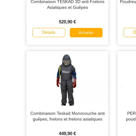
Combinaison TESKAD 3D anti Frelons
Poudreu
Asiatiques et Guêpes
520,90 €
Détails
D
Acheter
Combinaison Teskad Monocouche anti
PER
guêpes, frelons et frelons asiatiques
poudr
449,90 €