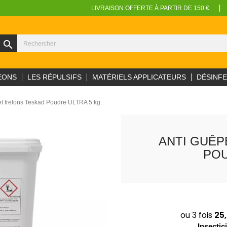
LIVRAISON OFFERTE À PARTIR DE 150 €
search
EONS
LES RÉPULSIFS
MATÉRIELS APPLICATEURS
DÉSINF
et frelons Teskad Poudre ULTRA 5 kg
ANTI GUÊP
POU
Insectic