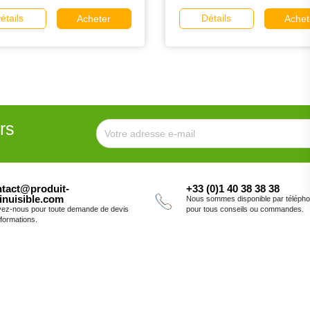
étails
Détails
Acheter
Achet
rs
tact@produit-
+33 (0)1 40 38 38 38
inuisible.com
Nous sommes disponible par téléph
vez-nous pour toute demande de devis
pour tous conseils ou commandes.
nformations.