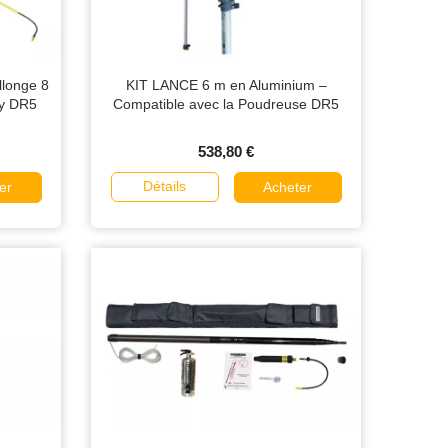
llonge 8
KIT LANCE 6 m en Aluminium –
ty DR5
Compatible avec la Poudreuse DR5
538,80 €
Détails
er
Acheter