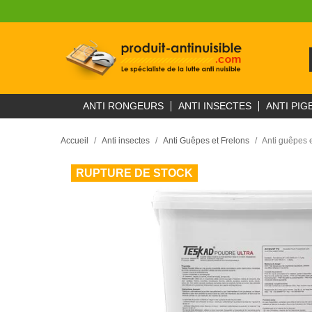
ANTI RONGEURS
ANTI INSECTES
ANTI PIG
Accueil
Anti insectes
Anti Guêpes et Frelons
Anti guêpes 
RUPTURE DE STOCK