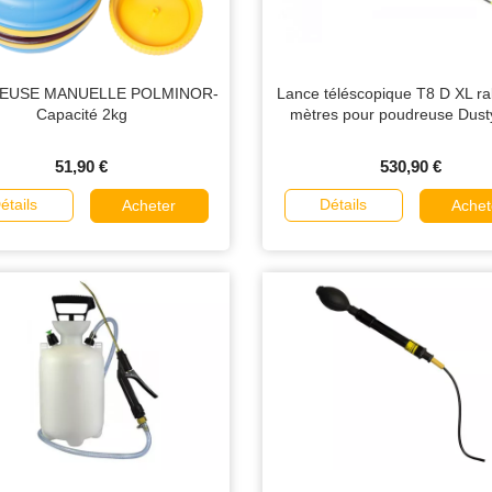
EUSE MANUELLE POLMINOR-
Lance téléscopique T8 D XL ra
Capacité 2kg
mètres pour poudreuse Dus
51,90 €
530,90 €
étails
Détails
Acheter
Achet