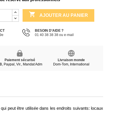

AJOUTER AU PANIER
ECT
BESOIN D’AIDE ?
19e
01 40 38 38 38 ou e-mail
Paiement sécurisé
Livraison monde
B, Paypal, Vir., Mandat Adm
Dom-Tom, International
 peut être utilisée dans les endroits suivants: locaux 