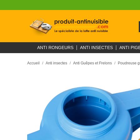
ANTI RONGEURS
ANTI INSECTES
ANTI PIG
Accueil
Anti insectes
Anti Guêpes et Frelons
Poudreuse g