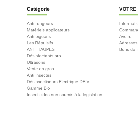
Catégorie
VOTRE
Anti rongeurs
Informati
Matériels applicateurs
Comman
Anti pigeons
Avoirs
Les Répulsifs
Adresses
ANTI TAUPES
Bons de r
Désinfectants pro
Ultrasons
Vente en gros
Anti insectes
Désinsectiseurs Electrique DEIV
Gamme Bio
Insecticides non soumis à la législation
BLACK FRIDAY
Promotions
© 2026 - Produit-antinuisible.com