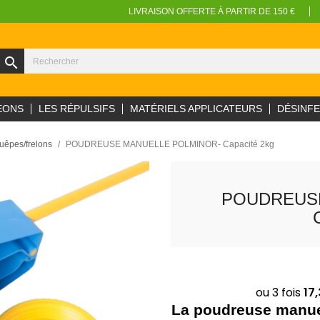
LIVRAISON OFFERTE À PARTIR DE 150 €
search
EONS
LES RÉPULSIFS
MATÉRIELS APPLICATEURS
DÉSINF
uêpes/frelons
POUDREUSE MANUELLE POLMINOR- Capacité 2kg
POUDREUSE
La poudreuse manuel