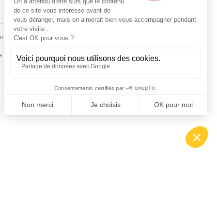
Fiches conseils
en
Insecte
Rongeurs
e de la