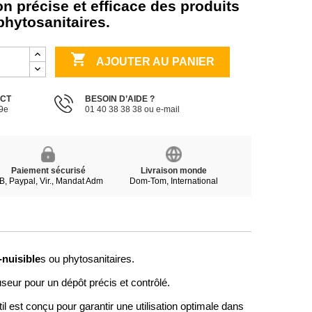
on précise et efficace des produits
phytosanitaires.

AJOUTER AU PANIER
ECT
BESOIN D’AIDE ?
19e
01 40 38 38 38 ou e-mail
Paiement sécurisé
Livraison monde
B, Paypal, Vir., Mandat Adm
Dom-Tom, International
-nuisible
s ou phytosanitaires.
useur pour un dépôt précis et contrôlé.
l est conçu pour garantir une utilisation optimale dans