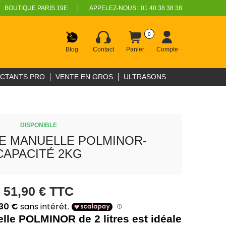
BOUTIQUE PARIS 19E
APPELEZ-NOUS :
01 40 38 38 38
0
Blog
Contact
Panier
Compte
ECTANTS PRO
VENTE EN GROS
ULTRASONS
DISPONIBLE
 MANUELLE POLMINOR-
CAPACITÉ 2KG
51,90 €
TTC
le POLMINOR de 2 litres est idéale