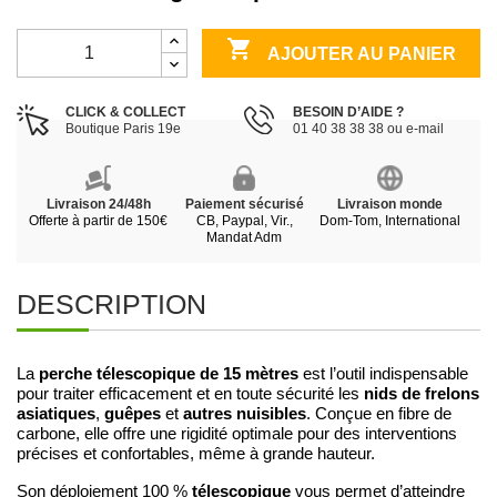

AJOUTER AU PANIER
CLICK & COLLECT
BESOIN D’AIDE ?
Boutique Paris 19e
01 40 38 38 38 ou e-mail
Livraison 24/48h
Paiement sécurisé
Livraison monde
Offerte à partir de 150€
CB, Paypal, Vir.,
Dom-Tom, International
Mandat Adm
DESCRIPTION
perche télescopique de 15 mètres
La
est l’outil indispensable
nids de frelons
pour traiter efficacement et en toute sécurité les
asiatiques
guêpes
autres nuisibles
,
et
. Conçue en fibre de
carbone, elle offre une rigidité optimale pour des interventions
précises et confortables, même à grande hauteur.
télescopique
Son déploiement 100 %
vous permet d’atteindre