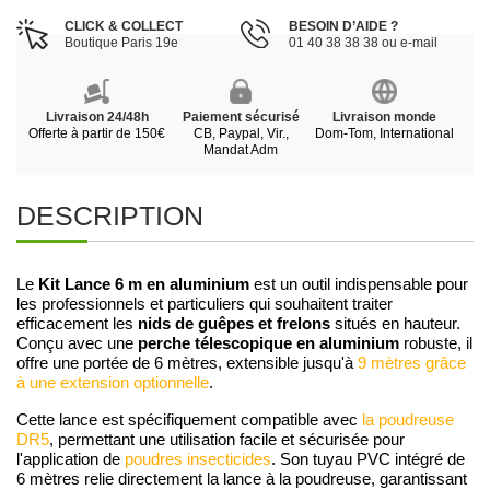
CLICK & COLLECT
BESOIN D’AIDE ?
Boutique Paris 19e
01 40 38 38 38 ou e-mail
Livraison 24/48h
Paiement sécurisé
Livraison monde
Offerte à partir de 150€
CB, Paypal, Vir.,
Dom-Tom, International
Mandat Adm
DESCRIPTION
Kit Lance 6 m en aluminium
Le
est un outil indispensable pour
les professionnels et particuliers qui souhaitent traiter
nids de guêpes et frelons
efficacement les
situés en hauteur.
perche télescopique en aluminium
Conçu avec une
robuste, il
offre une portée de 6 mètres, extensible jusqu'à
9 mètres grâce
à une extension optionnelle
.
Cette lance est spécifiquement compatible avec
la poudreuse
DR5
, permettant une utilisation facile et sécurisée pour
l'application de
poudres insecticides
. Son tuyau PVC intégré de
6 mètres relie directement la lance à la poudreuse, garantissant