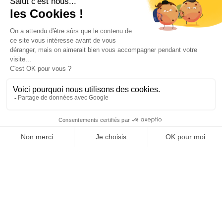
Votre compte

Informations

Fiches conseils

Insecte
Rongeurs
© 2026 - Produit-antinuisible.com