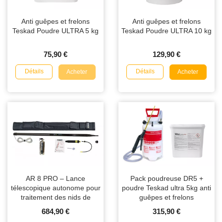
Anti guêpes et frelons
Anti guêpes et frelons
Teskad Poudre ULTRA 5 kg
Teskad Poudre ULTRA 10 kg
75,90 €
129,90 €
Détails
Détails
Acheter
Acheter
AR 8 PRO – Lance
Pack poudreuse DR5 +
télescopique autonome pour
poudre Teskad ultra 5kg anti
traitement des nids de
guêpes et frelons
guêpes et frelons jusqu’à 8
684,90 €
315,90 €
m