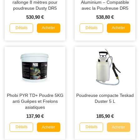
rallonge 8 mètres pour
Aluminium – Compatible
poudreuse Dusty DR5
avec la Poudreuse DR5
530,90 €
538,80 €
Détails
Détails
Acheter
Acheter
Phobi PYR TD+ Poudre 5KG
Poudreuse compacte Teskad
anti Guêpes et Frelons
Duster 5 L
asiatiques
137,90 €
185,90 €
Détails
Détails
Acheter
Acheter