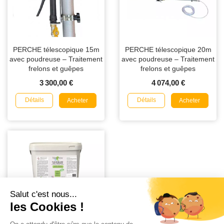
PERCHE télescopique 15m
PERCHE télescopique 20m
avec poudreuse – Traitement
avec poudreuse – Traitement
frelons et guêpes
frelons et guêpes
3 300,00 €
4 074,00 €
Détails
Détails
Acheter
Acheter
Poudre Nid de Guêpes
Biocinov au Pyrèthre Végétal