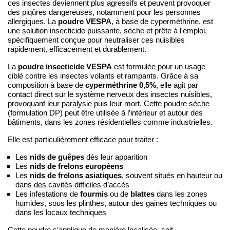
ces insectes deviennent plus agressifs et peuvent provoquer
des piqûres dangereuses, notamment pour les personnes
poudre VESPA
allergiques. La
, à base de cyperméthrine, est
une solution insecticide puissante, sèche et prête à l'emploi,
spécifiquement conçue pour neutraliser ces nuisibles
rapidement, efficacement et durablement.
poudre insecticide VESPA
La
est formulée pour un usage
ciblé contre les insectes volants et rampants. Grâce à sa
cyperméthrine 0,5%
composition à base de
, elle agit par
contact direct sur le système nerveux des insectes nuisibles,
provoquant leur paralysie puis leur mort. Cette poudre sèche
(formulation DP) peut être utilisée à l’intérieur et autour des
bâtiments, dans les zones résidentielles comme industrielles.
Elle est particulièrement efficace pour traiter :
Les
nids de guêpes
dès leur apparition
Les
nids de frelons européens
Les
nids de frelons asiatiques
, souvent situés en hauteur ou
dans des cavités difficiles d’accès
Les infestations de
fourmis
ou de
blattes
dans les zones
humides, sous les plinthes, autour des gaines techniques ou
dans les locaux techniques
Cette poudre s’applique de manière localisée, soit