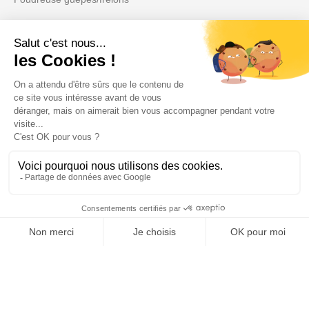
Votre compte

Informations

Fiches conseils

Insecte
Rongeurs