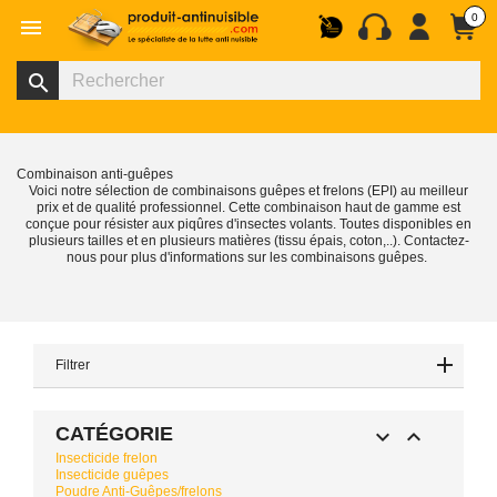
0

search
Combinaison anti-guêpes
Voici notre sélection de combinaisons guêpes et frelons (EPI) au meilleur
prix et de qualité professionnel. Cette combinaison haut de gamme est
conçue pour résister aux piqûres d'insectes volants. Toutes disponibles en
plusieurs tailles et en plusieurs matières (tissu épais, coton,..). Contactez-
nous pour plus d'informations sur les combinaisons guêpes.
Filtrer
CATÉGORIE


Insecticide frelon
Insecticide guêpes
Poudre Anti-Guêpes/frelons