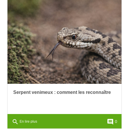
Serpent venimeux : comment les reconnaître
search
comment
0
En lire plus