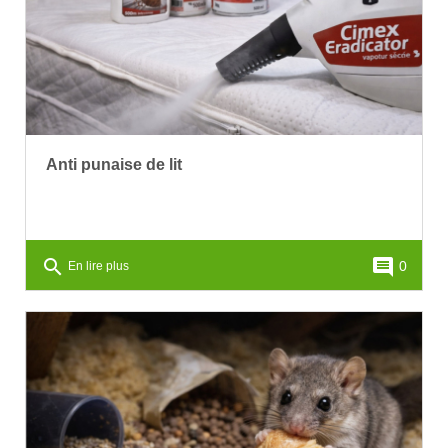
Anti punaise de lit
search
comment
0
En lire plus