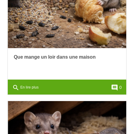
Que mange un loir dans une maison
search
comment
0
En lire plus