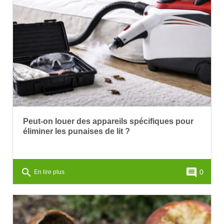
Peut-on louer des appareils spécifiques pour
éliminer les punaises de lit ?
search
comment
0
En lire plus