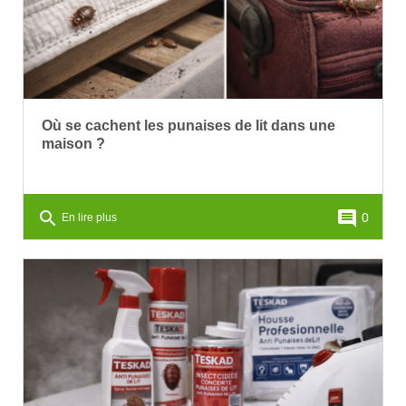
Où se cachent les punaises de lit dans une
maison ?
search
comment
0
En lire plus