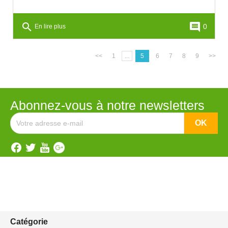
search
comment
0
En lire plus
<<
1
...
5
6
7
8
9
>>
Abonnez-vous à notre newsletters
Catégorie