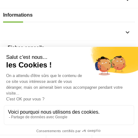
Informations

Fiches conseils

Insecte
Rongeurs
© 2026 - Produit-antinuisible.com