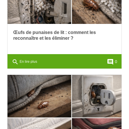
Œufs de punaises de lit : comment les
reconnaître et les éliminer ?
search
comment
0
En lire plus