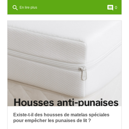
search
comment
0
En lire plus
Existe-t-il des housses de matelas spéciales
pour empêcher les punaises de lit ?