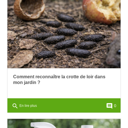
Comment reconnaître la crotte de loir dans
mon jardin ?
search
comment
0
En lire plus