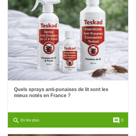
Quels sprays anti-punaises de lit sont les
mieux notés en France ?
search
comment
0
En lire plus