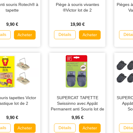
nti souris Rotech® à
Piège à souris vivantes
Pièges à 
tapette
®Victor lot de 2
Va
9,90 €
19,90 €
ails
Détails
Détai
Acheter
Acheter
ouris tapettes Victor
SUPERCAT TAPETTE
SUPERC
astique lot de 2
Swissinno avec Appât
Appât
Permanent anti Souris lot de
So
2
9,90 €
9,95 €
ails
Détails
Détai
Acheter
Acheter