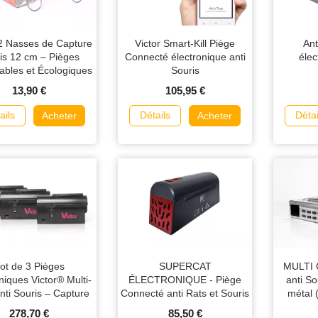
 2 Nasses de Capture
Victor Smart-Kill Piège
Ant
is 12 cm – Pièges
Connecté électronique anti
élec
sables et Écologiques
Souris
13,90 €
105,95 €
ails
Détails
Détai
Acheter
Acheter
ot de 3 Pièges
SUPERCAT
MULTI 
niques Victor® Multi-
ÉLECTRONIQUE - Piège
anti So
anti Souris – Capture
Connecté anti Rats et Souris
métal (
ofessionnelle et
278,70 €
85,50 €