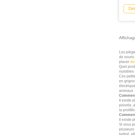
Dét
Affichag
Les piège
de souris
placer
de
Quel produ
nuisibles
Ces petit
en grignot
électriqu
animaux.
Comment 
Il existe
poivrée, 
la prolifé
Comment 
Il existe 
Si vous p
plusieurs
tartiné, e