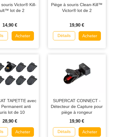
souris Victor® Kill-
Piège à souris Clean-Kill™
ult™ lot de 2
Victor® lot de 2
14,90 €
19,90 €
ls
Détails
Acheter
Acheter
AT TAPETTE avec
SUPERCAT CONNECT -
 Permanent anti
Détecteur de Capture pour
uris lot de 10
piège à rongeur
28,90 €
19,90 €
ls
Détails
Acheter
Acheter