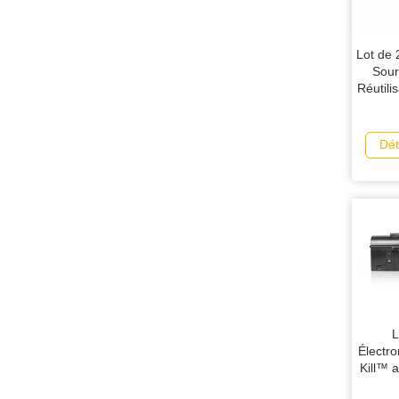
Lot de
Sour
Réutili
Dét
L
Électro
Kill™ 
Pr