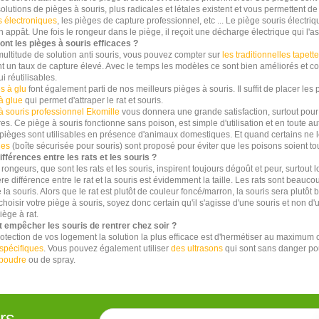
olutions de pièges à souris, plus radicales et létales existent et vous permettent de 
s électroniques
, les pièges de capture professionnel, etc ... Le piège souris électriqu
n appât. Une fois le rongeur dans le piège, il reçoit une décharge électrique qui l
ont les pièges à souris efficaces ?
multitude de solution anti souris, vous pouvez compter sur
les traditionnelles tapett
nt un taux de capture élevé. Avec le temps les modèles ce sont bien améliorés et c
i réutilisables.
s à glu
font également parti de nos meilleurs pièges à souris. Il suffit de placer les 
à glue
qui permet d'attraper le rat et souris.
à souris professionnel Ekomille
vous donnera une grande satisfaction, surtout pour 
res. Ce piège à souris fonctionne sans poison, est simple d'utilisation et en toute
pièges sont utilisables en présence d'animaux domestiques. Et quand certains ne l
ges
(boîte sécurisée pour souris) sont proposé pour éviter que les poisons soient 
ifférences entre les rats et les souris ?
ongeurs, que sont les rats et les souris, inspirent toujours dégoût et peur, surtout 
e différence entre le rat et la souris est évidemment la taille. Les rats sont beauco
la souris. Alors que le rat est plutôt de couleur foncé/marron, la souris sera plutôt 
hoisir votre piège à souris, soyez donc certain qu'il s'agisse d'une souris et non d'u
iège à rat.
empêcher les souris de rentrer chez soir ?
rotection de vos logement la solution la plus efficace est d'hermétiser au maximum 
spécifiques
. Vous pouvez également utiliser
des ultrasons
qui sont sans danger p
 poudre
ou de spray.
rs