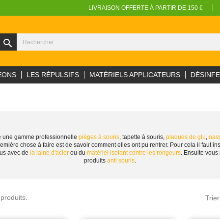
LIVRAISON OFFERTE À PARTIR DE 150 €
search
EONS
LES RÉPULSIFS
MATÉRIELS APPLICATEURS
DÉSINF
se une gamme professionnelle
pièges à souris
, tapette à souris,
plaques de glu
,
nass
remière chose à faire est de savoir comment elles ont pu rentrer. Pour cela il faut
ous avec de
la laine d'acier
ou du
matériel isolant contre les rongeurs
. Ensuite vous 
produits
anti souris
.
 produits.
Trier