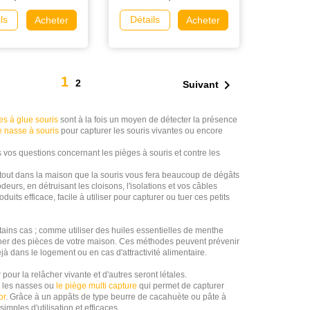
ls
Détails
Acheter
Acheter
1

2
Suivant
es à glue souris
sont à la fois un moyen de détecter la présence
 nasse à souris
pour capturer les souris vivantes ou encore
s vos questions concernant les pièges à souris et contre les
urtout dans la maison que la souris vous fera beaucoup de dégâts
deurs, en détruisant les cloisons, l'isolations et vos câbles
 efficace, facile à utiliser pour capturer ou tuer ces petits
rtains cas ; comme utiliser des huiles essentielles de menthe
oigner des pièces de votre maison. Ces méthodes peuvent prévenir
jà dans le logement ou en cas d'attractivité alimentaire.
 pour la relâcher vivante et d'autres seront létales.
e les nasses ou
le piège multi capture
qui permet de capturer
or
. Grâce à un appâts de type beurre de cacahuète ou pâte à
imples d'utilisation et efficaces.