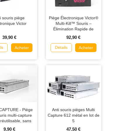
i souris piège
Piège Électronique Victor®
tronique Victor
Multi-Kill™ Souris –
Élimination Rapide de
Jusqu’à 10 Souris
39,90 €
92,90 €
ls
Détails
Acheter
Acheter
CAPTURE - Piège
Anti souris pièges Multi
uris multi-capture
Capture 612 métal en lot de
réutilisable, sans
5
poison)
9,90 €
47,50 €