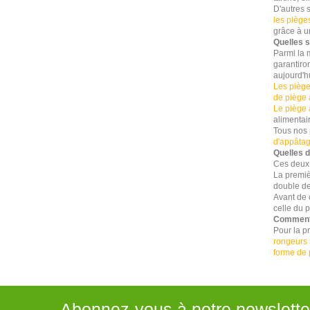
D'autres s
les piège
grâce à u
Quelles s
Parmi la 
garantiro
aujourd'hu
Les piège
de piège 
Le piège 
alimentai
Tous nos 
d'appâta
Quelles d
Ces deux r
La premièr
double de 
Avant de c
celle du p
Comment 
Pour la p
rongeurs 
forme de
Abonnez-vous à notre newslette