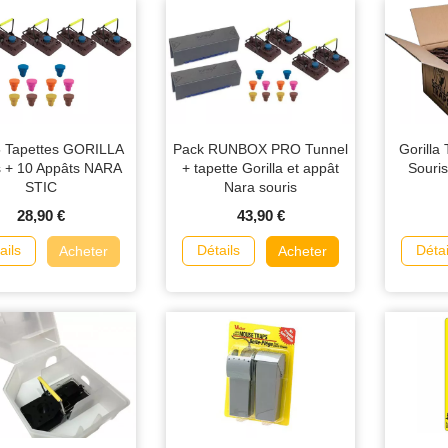
5 Tapettes GORILLA
Pack RUNBOX PRO Tunnel
Gorilla
s + 10 Appâts NARA
+ tapette Gorilla et appât
Souris
STIC
Nara souris
28,90 €
43,90 €
ails
Détails
Détai
Acheter
Acheter