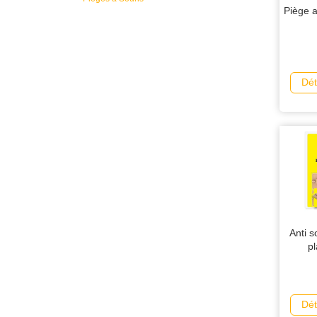
Piège a
Dét
Anti s
pl
Dét