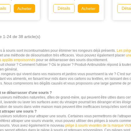
Économique
ails
Détails
Détai
Acheter
Acheter
e 1-24 de 38 article(s)
s à souris sont incontournables pour éliminer les rongeurs déjà présents.
Les pièg
 et une méthode de désourisation très efficaces. Vous pouvez également placer
une
s appâts empoisonnés
pour se débarrasser des souris discrètement.
it choisir ? Comment l'utiliser ? Où le placer ? Produit-Antinuisible répond à toute
 en général.
s rongeurs qui vivent dans vos maisons et jardins vous pourrissent la vie ? C'est s
ant vos aliments, en faisant leur nids dans vos cartons ou textiles, en laissant des o
es. Nous comprenons les dégâts causés et vous proposons une large gamme de produits
se débarrasser d'une souris ?
 plusieurs méthodes naturelles, dîtes de grand-mère, qui peuvent être utiles dans ce
ail, lavande ou laver les surfaces avec du vinaigre pourrait les déranger et les él
ration de souris dans votre maison mais peuvent être inefficaces lorsqu'elles sont dé
attraper une souris ?
plusieurs solutions pour attraper une souris. Certaines vous permettrons de l'attraper
référez attraper une souris vivante, vous pouvez utiliser des pièges à souris comm
 souris. Vous avez également le nouveau
piège à souris vivantes de la marque Vict
lles seront attirées dans le piège à souris et retenues prisonnières. Ces pièges sont s