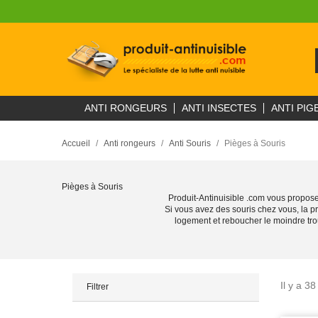
ANTI RONGEURS
ANTI INSECTES
ANTI PIG
Accueil
Anti rongeurs
Anti Souris
Pièges à Souris
Pièges à Souris
Produit-Antinuisible .com vous propo
Si vous avez des souris chez vous, la p
logement et reboucher le moindre tr
Il y a 38
Filtrer