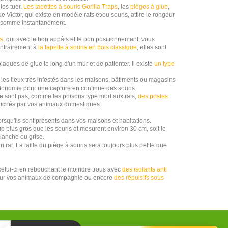
les tuer.
Les tapettes à souris Gorilla Traps
, les
pièges à glue
,
e Victor, qui existe en modèle rats et/ou souris, attire le rongeur
'assomme instantanément.
es
, qui avec le bon appâts et le bon positionnement, vous
ontrairement à
la tapette à souris en bois classique
, elles sont
plaques de glue le long d'un mur et de patienter. Il existe
un type
les lieux très infestés dans les maisons, bâtiments ou magasins
 autonomie pour une capture en continue des souris.
e sont pas, comme les poisons type mort aux rats,
des postes
touchés par vos animaux domestiques.
lorsqu'ils sont présents dans vos maisons et habitations.
up plus gros que les souris et mesurent environ 30 cm, soit le
blanche ou grise.
n rat. La taille du piège à souris sera toujours plus petite que
celui-ci en rebouchant le moindre trous avec
des isolants anti
our vos animaux de compagnie ou encore
des répulsifs sous