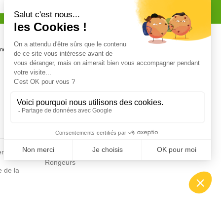
Certifications
one
Personnel certifié CERTIPHYTO et
CERTIFICAT BIOCIDE
Fiches conseils
en
Insecte
Rongeurs
e de la