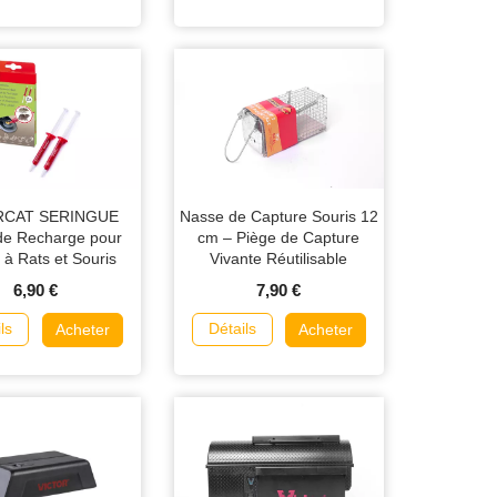
RCAT SERINGUE
Nasse de Capture Souris 12
de Recharge pour
cm – Piège de Capture
 à Rats et Souris
Vivante Réutilisable
sinno SuperCat
6,90 €
7,90 €
ls
Détails
Acheter
Acheter