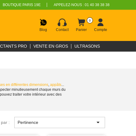
BOUTIQUE PARIS 19E
APPELEZ-NOUS :
01 40 38 38 38
0
Blog
Contact
Panier
Compte
ECTANTS PRO
VENTE EN GROS
ULTRASONS
es en différentes dimensions
,
appâts
...
 inspecter minutieusement chaque murs du
pouvez traiter votre intérieur avec des

 par :
Pertinence