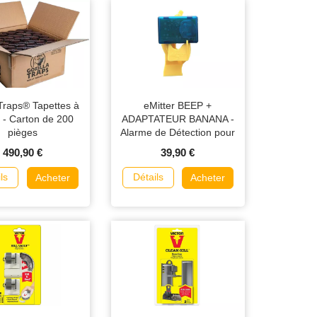
 Traps® Tapettes à
eMitter BEEP +
 - Carton de 200
ADAPTATEUR BANANA -
pièges
Alarme de Détection pour
Gorilla rats et souris
490,90 €
39,90 €
ls
Détails
Acheter
Acheter