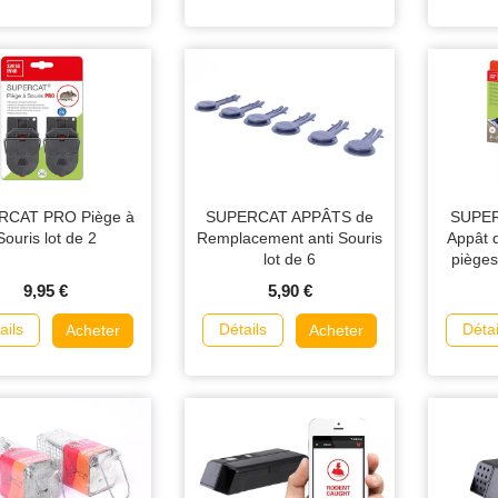
RCAT PRO Piège à
SUPERCAT APPÂTS de
SUPE
Souris lot de 2
Remplacement anti Souris
Appât 
lot de 6
pièges
Swis
9,95 €
5,90 €
ails
Détails
Détai
Acheter
Acheter