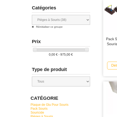
Catégories
Réinitialiser ce groupe
Pack 
Prix
Souri
0,00 € - 975,00 €
Dét
Type de produit
CATÉGORIE
Plaque de Glu Pour Souris
Pack Souris
Souricide
Pièges à Souris