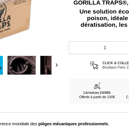
GORILLA TRAPS®, v
Une solution éc
poison, idéale
dératisation, les
CLICK & COLL

Boutique Paris 
Livraison 24/48h
Offerte à partir de 150€
C
pièges mécaniques professionnels
férence mondiale des
.