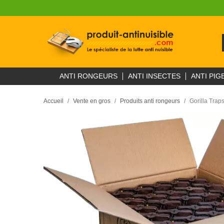
ANTI RONGEURS
ANTI INSECTES
ANTI PIG
Accueil
Vente en gros
Produits anti rongeurs
Gorilla Trap