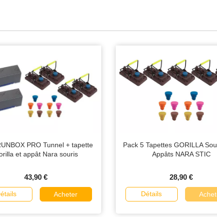
RUNBOX PRO Tunnel + tapette
Pack 5 Tapettes GORILLA Sour
rilla et appât Nara souris
Appâts NARA STIC
43,90 €
28,90 €
étails
Détails
Acheter
Achet