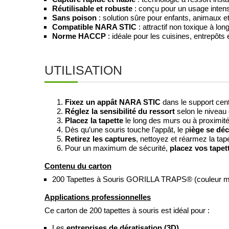
Réutilisable et robuste
: conçu pour un usage intens
Sans poison
: solution sûre pour enfants, animaux e
Compatible NARA STIC
: attractif non toxique à lon
Norme HACCP
: idéale pour les cuisines, entrepôts 
UTILISATION
Fixez un appât NARA STIC
dans le support centr
Réglez la sensibilité du ressort
selon le niveau d
Placez la tapette
le long des murs ou à proximité
Dès qu’une souris touche l’appât, le p
iège se dé
Retirez les captures
, nettoyez et réarmez la tape
Pour un maximum de sécurité,
placez vos tape
Contenu du carton
200 Tapettes à Souris GORILLA TRAPS® (couleur m
Applications professionnelles
Ce carton de 200 tapettes à souris est idéal pour :
Les
entreprises de dératisation (3D)