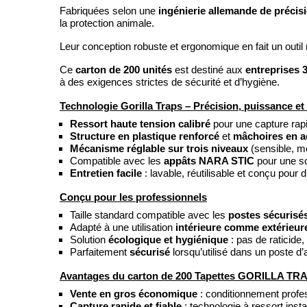
ingénierie allemande de précis
Fabriquées selon une
la protection animale.
Leur conception robuste et ergonomique en fait un outil
carton de 200 unités
entreprises 3
Ce
est destiné aux
à des exigences strictes de sécurité et d’hygiène.
Technologie Gorilla Traps – Précision, puissance et
Ressort haute tension calibré
pour une capture rapi
Structure en plastique renforcé
et
mâchoires en ac
Mécanisme réglable sur trois niveaux
(sensible, mo
Compatible avec les
appâts NARA STIC
pour une so
Entretien facile
: lavable, réutilisable et conçu pour
Conçu pour les professionnels
Taille standard compatible avec les
postes sécurisé
Adapté à une utilisation
intérieure comme extérieur
Solution
écologique et hygiénique
: pas de raticide,
Parfaitement
sécurisé
lorsqu’utilisé dans un poste d’
Avantages du carton de 200 Tapettes GORILLA T
Vente en gros économique
: conditionnement profes
Capture rapide et fiable
: technologie à ressort inst