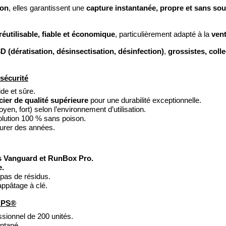
ion
capture instantanée, propre et sans sou
, elles garantissent une
réutilisable, fiable et économique
vent
, particulièrement adapté à la
D (dératisation, désinsectisation, désinfection)
grossistes, colle
,
 sécurité
de et sûre.
ier de qualité supérieure
pour une durabilité exceptionnelle.
yen, fort) selon l’environnement d’utilisation.
lution 100 % sans poison.
 durer des années.
s Vanguard et RunBox Pro.
e.
 pas de résidus.
appâtage à clé.
RAPS®
sionnel de 200 unités.
antané.