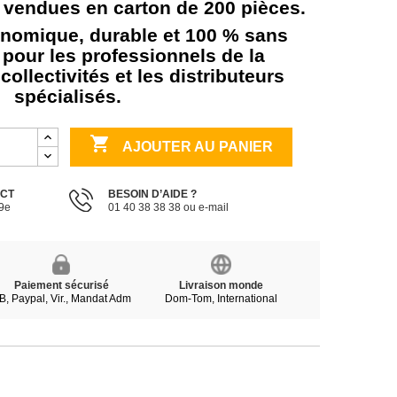
endues en carton de 200 pièces.
onomique, durable et 100 % sans
 pour les professionnels de la
 collectivités et les distributeurs
spécialisés.

AJOUTER AU PANIER
ECT
BESOIN D’AIDE ?
19e
01 40 38 38 38 ou e-mail
Paiement sécurisé
Livraison monde
B, Paypal, Vir., Mandat Adm
Dom-Tom, International