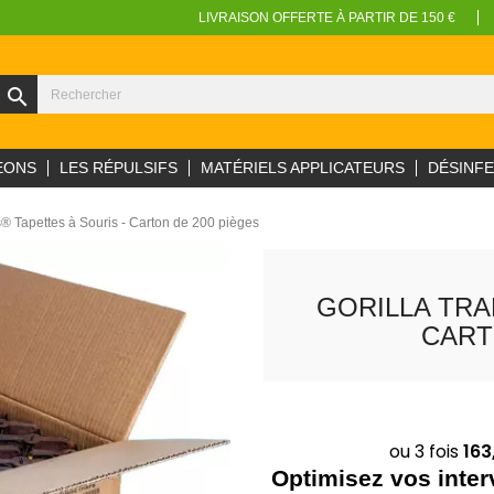
LIVRAISON OFFERTE À PARTIR DE 150 €
search
EONS
LES RÉPULSIFS
MATÉRIELS APPLICATEURS
DÉSINF
s® Tapettes à Souris - Carton de 200 pièges
GORILLA TRA
CART
Optimisez vos inter