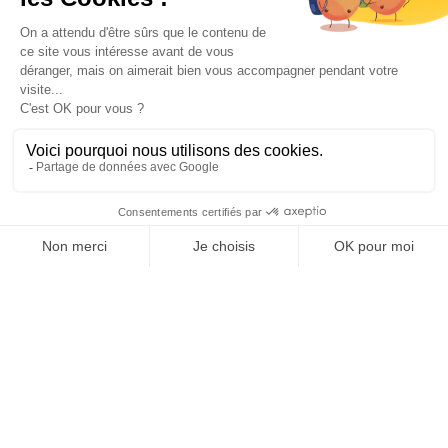

Informations

Fiches conseils

Insecte
Rongeurs
© 2026 - Produit-antinuisible.com