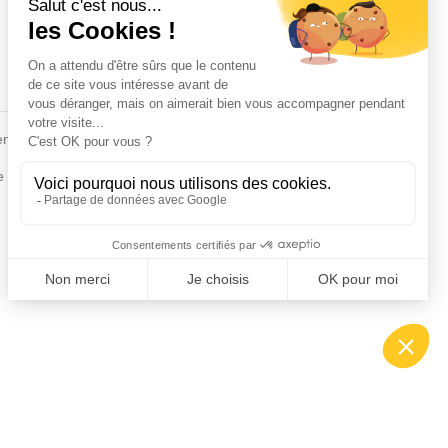
Fiches conseils
en
Insecte
Rongeurs
e de la