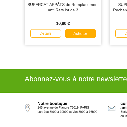
SUPERCAT APPÂTS de Remplacement
SUP
anti Rats lot de 3
Recharg
10,90 €
Détails
D
Acheter
Abonnez-vous à notre newslette
Notre boutique
con
ant
145 avenue de Flandre 75019, PARIS
Lun-Jeu 8h00 à 19h00 et Ven 8h00 à 16h00
Ecri
ou i