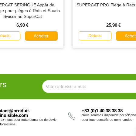
ERCAT SERINGUE Appât de
SUPERCAT PRO Piège à Rats l
e pour pièges à Rats et Souris
Swissinno SuperCat
6,90 €
25,90 €
étails
Détails
Acheter
Achet
rs
tact@produit-
+33 (0)1 40 38 38 38
inuisible.com
Nous sommes disponible par téléph
vez-nous pour toute demande de devis
pour tous conseils ou commandes.
nformations.