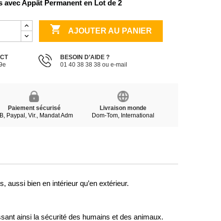
s avec Appât Permanent en Lot de 2

AJOUTER AU PANIER
ECT
BESOIN D’AIDE ?
19e
01 40 38 38 38 ou e-mail
Paiement sécurisé
Livraison monde
B, Paypal, Vir., Mandat Adm
Dom-Tom, International
s, aussi bien en intérieur qu’en extérieur.
ssant ainsi la sécurité des humains et des animaux.