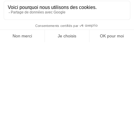
Insecticides non soumis à la législation
BLACK FRIDAY
Promotions
Votre compte

Informations

Fiches conseils

Insecte