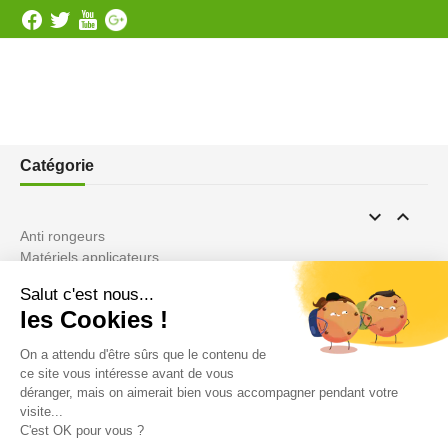
Catégorie


Anti rongeurs
Matériels applicateurs
Anti pigeons
Les Répulsifs
ANTI TAUPES
Désinfectants pro
Ultrasons
Vente en gros
Anti insectes
Désinsectiseurs Electrique DEIV
Gamme Bio