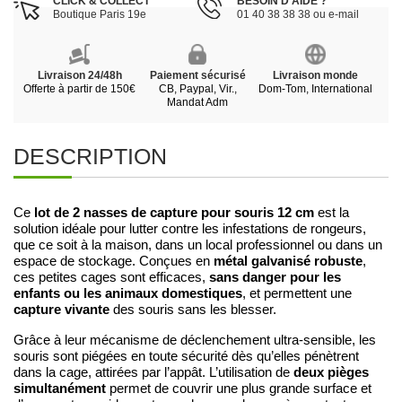
CLICK & COLLECT
BESOIN D’AIDE ?
Boutique Paris 19e
01 40 38 38 38 ou e-mail
Livraison 24/48h
Paiement sécurisé
Livraison monde
Offerte à partir de 150€
CB, Paypal, Vir.,
Dom-Tom, International
Mandat Adm
DESCRIPTION
lot de 2 nasses de capture pour souris 12 cm
Ce
est la
solution idéale pour lutter contre les infestations de rongeurs,
que ce soit à la maison, dans un local professionnel ou dans un
métal galvanisé robuste
espace de stockage. Conçues en
,
sans danger pour les
ces petites cages sont efficaces,
enfants ou les animaux domestiques
, et permettent une
capture vivante
des souris sans les blesser.
Grâce à leur mécanisme de déclenchement ultra-sensible, les
souris sont piégées en toute sécurité dès qu’elles pénètrent
deux pièges
dans la cage, attirées par l’appât. L’utilisation de
simultanément
permet de couvrir une plus grande surface et