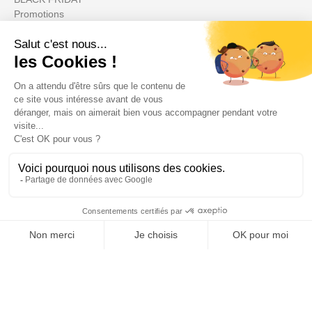
Promotions
Votre compte

Informations

Fiches conseils

Insecte
Rongeurs