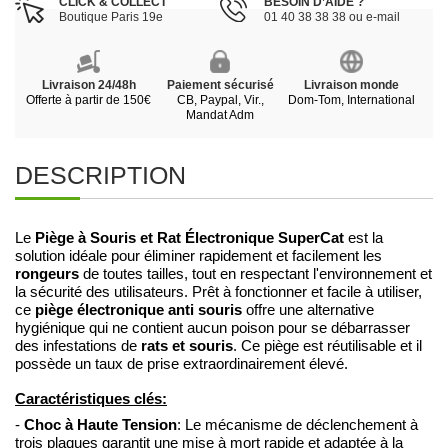
CLICK & COLLECT
BESOIN D’AIDE ?
Boutique Paris 19e
01 40 38 38 38 ou e-mail
Livraison 24/48h
Paiement sécurisé
Livraison monde
Offerte à partir de 150€
CB, Paypal, Vir.,
Dom-Tom, International
Mandat Adm
DESCRIPTION
Piège à Souris et Rat Électronique SuperCat
Le
est la
solution idéale pour éliminer rapidement et facilement les
rongeurs
de toutes tailles, tout en respectant l'environnement et
la sécurité des utilisateurs. Prêt à fonctionner et facile à utiliser,
piège électronique anti souris
ce
offre une alternative
hygiénique qui ne contient aucun poison pour se débarrasser
rats et souris
des infestations de
. Ce piège est réutilisable et il
possède un taux de prise extraordinairement élevé.
Caractéristiques clés:
Choc à Haute Tension
-
: Le mécanisme de déclenchement à
trois plaques garantit une mise à mort rapide et adaptée à la