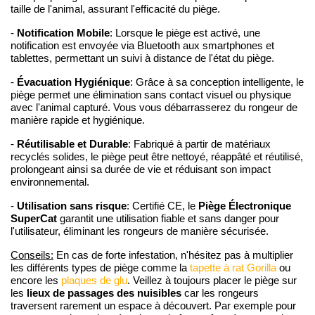
taille de l'animal, assurant l'efficacité du piège.
Notification Mobile
-
: Lorsque le piège est activé, une
notification est envoyée via Bluetooth aux smartphones et
tablettes, permettant un suivi à distance de l'état du piège.
Évacuation Hygiénique
-
: Grâce à sa conception intelligente, le
piège permet une élimination sans contact visuel ou physique
avec l'animal capturé. Vous vous débarrasserez du rongeur de
manière rapide et hygiénique.
Réutilisable et Durable
-
: Fabriqué à partir de matériaux
recyclés solides, le piège peut être nettoyé, réappâté et réutilisé,
prolongeant ainsi sa durée de vie et réduisant son impact
environnemental.
Utilisation sans risque
Piège Électronique
-
: Certifié CE, le
SuperCat
garantit une utilisation fiable et sans danger pour
l'utilisateur, éliminant les rongeurs de manière sécurisée.
Conseils:
En cas de forte infestation, n'hésitez pas à multiplier
les différents types de piège comme la
tapette à rat Gorilla
ou
encore les
plaques de glu
. Veillez à toujours placer le piège sur
lieux de passages des nuisibles
les
car les rongeurs
traversent rarement un espace à découvert. Par exemple pour