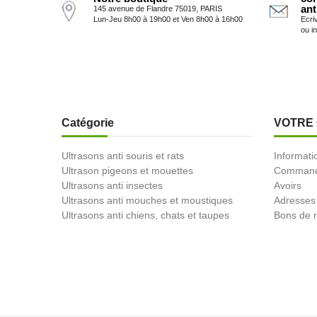
ant
145 avenue de Flandre 75019, PARIS
Lun-Jeu 8h00 à 19h00 et Ven 8h00 à 16h00
Ecri
ou i
Catégorie
VOTRE
Ultrasons anti souris et rats
Informati
Ultrason pigeons et mouettes
Comman
Ultrasons anti insectes
Avoirs
Ultrasons anti mouches et moustiques
Adresses
Ultrasons anti chiens, chats et taupes
Bons de r