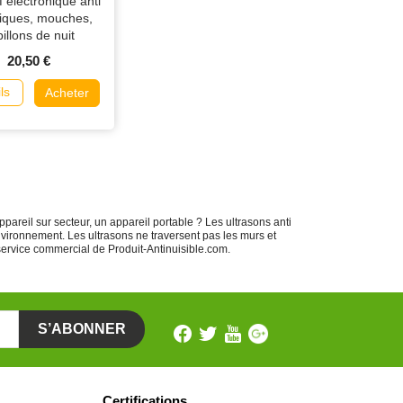
f électronique anti
iques, mouches,
illons de nuit
ZZZECTOR 2
20,50 €
ls
Acheter
ppareil sur secteur, un appareil portable ? Les ultrasons anti
nvironnement. Les ultrasons ne traversent pas les murs et
service commercial de Produit-Antinuisible.com.
Certifications