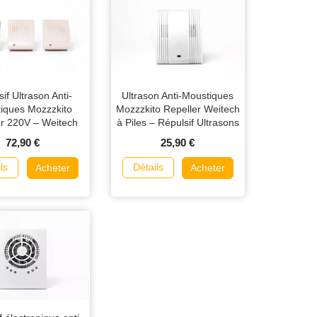
if Ultrason Anti-
Ultrason Anti-Moustiques
iques Mozzzkito
Mozzzkito Repeller Weitech
er 220V – Weitech
à Piles – Répulsif Ultrasons
028 - Lot de 3
Intérieur Jusqu’à 50 m²
72,90 €
25,90 €
ls
Détails
Acheter
Acheter