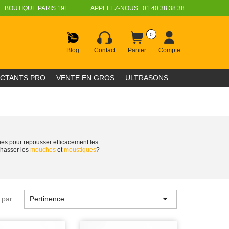
BOUTIQUE PARIS 19E
APPELEZ-NOUS :
01 40 38 38 38
0
Blog
Contact
Panier
Compte
ECTANTS PRO
VENTE EN GROS
ULTRASONS
ues pour repousser efficacement les
hasser les
mouches
et
moustiques
?

 par :
Pertinence