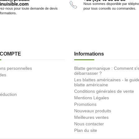
inuisible.com
Nous sommes disponible par téléph
vez-nous pour toute demande de devis
pour tous conseils ou commandes.
nformations.
 COMPTE
Informations
ons personnelles
Blatte germanique : Comment s'
débarrasser ?
des
Les blattes américaines - le guid
blatte américaine
Conditions générales de vente
éduction
Mentions Légales
Promotions
Nouveaux produits
Meilleures ventes
Nous contacter
Plan du site