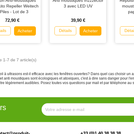
son Anti-Moustiques
Anti moustiques Inzzzector
Répulsi
ito Repeller Weitech
3 avec LED UV
moust
Piles - Lot de 3
pap
IN
72,90 €
39,90 €
ails
Détails
Détai
Acheter
Acheter
e 1-7 de 7 article(s)
l à ultrasons est-il efficace avec les fenêtres ouvertes? Dans quel cas choisir un a
t anti moustiques sont écologiques et atoxiques, c'est à dire sans danger pour l'e
tre légèrement audibles. Posez toutes vos questions par mail et par téléphone au 
rs
tact@produit-
+33 (0)1 40 38 38 38