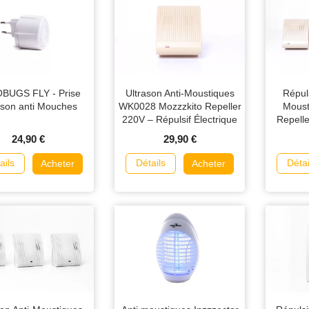
BUGS FLY - Prise
Ultrason Anti-Moustiques
Répuls
ason anti Mouches
WK0028 Mozzzkito Repeller
Moust
220V – Répulsif Électrique
Repell
Intérieur Jusqu’à 50 m²
WK0
24,90 €
29,90 €
ails
Détails
Détai
Acheter
Acheter