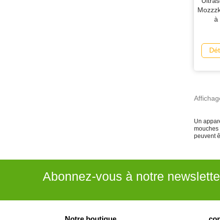
Ultra
Mozzzk
à 
Dét
Affichag
Un apparei
mouches e
peuvent ê
Abonnez-vous à notre newslette
Notre boutique
con