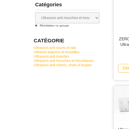
Catégories
Réinitialiser ce groupe
ZERO
CATÉGORIE
Ultr
Ultrasons anti souris et rats
Ultrason pigeons et mouettes
Ultrasons anti insectes
Ultrasons anti mouches et moustiques
Ultrasons anti chiens, chats et taupes
Dét