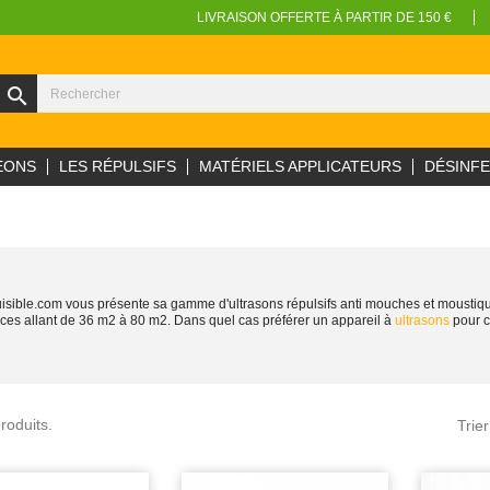
LIVRAISON OFFERTE À PARTIR DE 150 €
search
EONS
LES RÉPULSIFS
MATÉRIELS APPLICATEURS
DÉSINF
uisible.com vous présente sa gamme d'ultrasons répulsifs anti mouches et moustiq
ces allant de 36 m2 à 80 m2. Dans quel cas préférer un appareil à
ultrasons
pour c
produits.
Trier