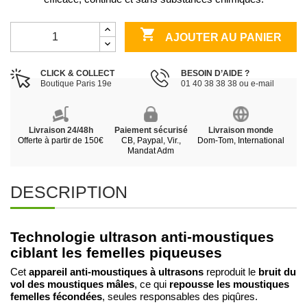

AJOUTER AU PANIER
CLICK & COLLECT
BESOIN D’AIDE ?
Boutique Paris 19e
01 40 38 38 38 ou e-mail
Livraison 24/48h
Paiement sécurisé
Livraison monde
Offerte à partir de 150€
CB, Paypal, Vir.,
Dom-Tom, International
Mandat Adm
DESCRIPTION
Technologie ultrason anti-moustiques
ciblant les femelles piqueuses
appareil anti-moustiques à ultrasons
bruit du
Cet
reproduit le
vol des moustiques mâles
repousse les moustiques
, ce qui
femelles fécondées
, seules responsables des piqûres.