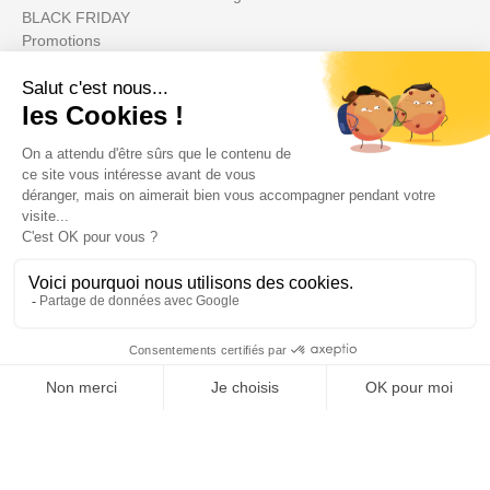
BLACK FRIDAY
Promotions
Votre compte

Informations

Fiches conseils

Insecte