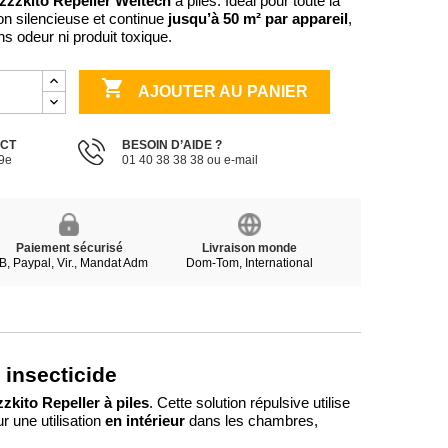
zzzkito Repeller Weitech
à piles. Idéal pour toute la
jusqu’à 50 m² par appareil
ion silencieuse et continue
,
s odeur ni produit toxique.

AJOUTER AU PANIER
ECT
BESOIN D’AIDE ?
19e
01 40 38 38 38 ou e-mail
Paiement sécurisé
Livraison monde
B, Paypal, Vir., Mandat Adm
Dom-Tom, International
 insecticide
zkito Repeller à piles
. Cette solution répulsive utilise
en intérieur
ur une utilisation
dans les chambres,