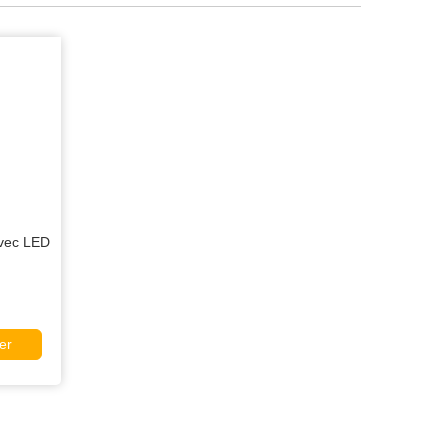
avec LED
er