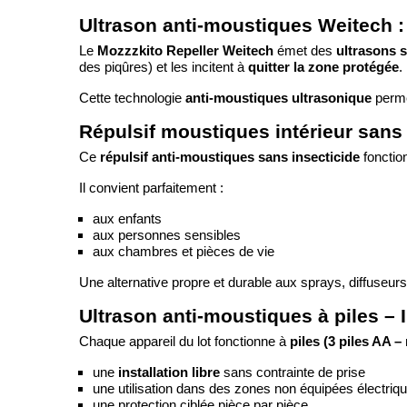
Ultrason anti-moustiques Weitech :
Mozzzkito Repeller Weitech
ultrasons 
Le
émet des
quitter la zone protégée
des piqûres) et les incitent à
.
anti-moustiques ultrasonique
Cette technologie
perme
Répulsif moustiques intérieur sans
répulsif anti-moustiques sans insecticide
Ce
fonctio
Il convient parfaitement :
aux enfants
aux personnes sensibles
aux chambres et pièces de vie
Une alternative propre et durable aux sprays, diffuseurs
Ultrason anti-moustiques à piles – I
piles (3 piles AA –
Chaque appareil du lot fonctionne à
une
installation libre
sans contrainte de prise
une utilisation dans des zones non équipées électri
une protection ciblée pièce par pièce