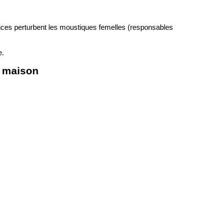
nces perturbent les moustiques femelles (responsables
e.
a maison