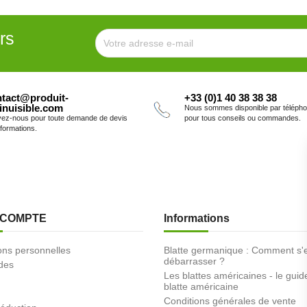
rs
tact@produit-
+33 (0)1 40 38 38 38
inuisible.com
Nous sommes disponible par téléph
vez-nous pour toute demande de devis
pour tous conseils ou commandes.
nformations.
 COMPTE
Informations
ons personnelles
Blatte germanique : Comment s'
débarrasser ?
des
Les blattes américaines - le guid
blatte américaine
Conditions générales de vente