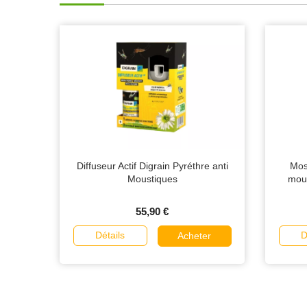
Diffuseur Actif Digrain Pyréthre anti
Mos
Moustiques
mous
55,90 €
Détails
D
Acheter