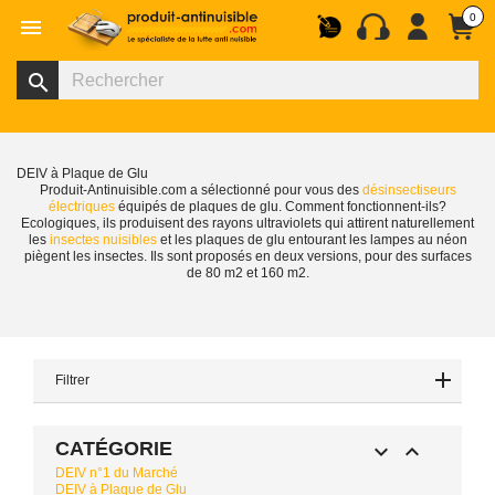
0

search
DEIV à Plaque de Glu
Produit-Antinuisible.com a sélectionné pour vous des
désinsectiseurs
électriques
équipés de plaques de glu. Comment fonctionnent-ils?
Ecologiques, ils produisent des rayons ultraviolets qui attirent naturellement
les
insectes nuisibles
et les plaques de glu entourant les lampes au néon
piègent les insectes. Ils sont proposés en deux versions, pour des surfaces
de 80 m2 et 160 m2.
Filtrer
CATÉGORIE


DEIV n°1 du Marché
DEIV à Plaque de Glu