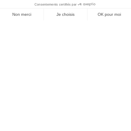
DEIV Compact
DEIV Contemporain
DEIV Grandes Surfaces
DEIV pour zone IPX4
Votre compte

Informations

Fiches conseils

Insecte