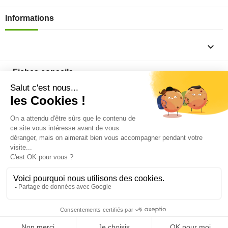
Informations

Fiches conseils

Insecte
Rongeurs
© 2026 - Produit-antinuisible.com