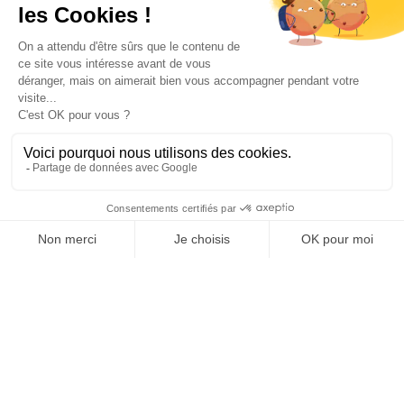
Votre compte

Informations

Fiches conseils

Insecte
Rongeurs
© 2026 - Produit-antinuisible.com