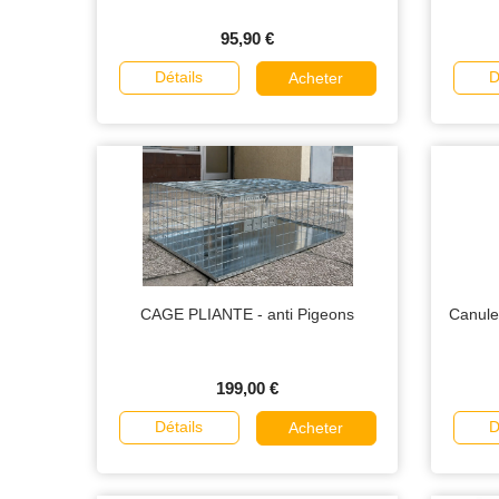
95,90 €
Détails
D
Acheter
CAGE PLIANTE - anti Pigeons
Canule
199,00 €
Détails
D
Acheter