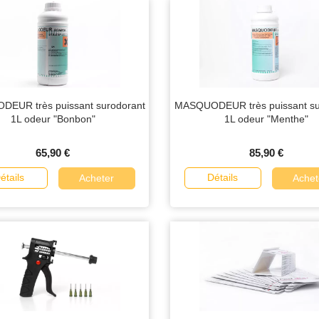
EUR très puissant surodorant
MASQUODEUR très puissant su
1L odeur "Bonbon"
1L odeur "Menthe"
65,90 €
85,90 €
étails
Détails
Acheter
Achet