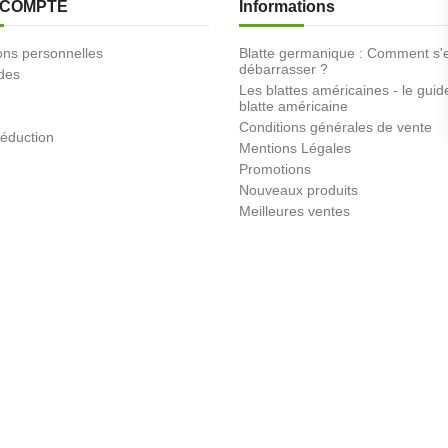
 COMPTE
Informations
ons personnelles
Blatte germanique : Comment s'
débarrasser ?
des
Les blattes américaines - le guid
blatte américaine
Conditions générales de vente
éduction
Mentions Légales
Promotions
Nouveaux produits
Meilleures ventes
Nous contacter
Plan du site