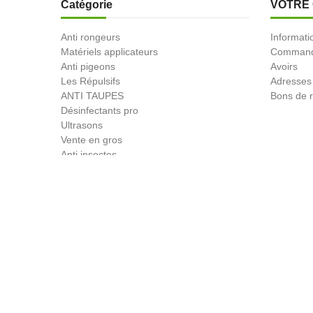
Catégorie
VOTRE
Anti rongeurs
Informati
Matériels applicateurs
Comman
Anti pigeons
Avoirs
Les Répulsifs
Adresses
ANTI TAUPES
Bons de r
Désinfectants pro
Ultrasons
Vente en gros
Anti insectes
Désinsectiseurs Electrique DEIV
Gamme Bio
Insecticides non soumis à la législation
BLACK FRIDAY
Promotions
© 2026 - Produit-antinuisible.com