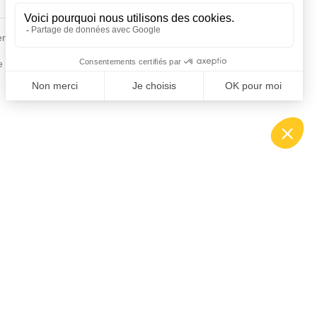
Fiches conseils
en
Insecte
Rongeurs
e de la