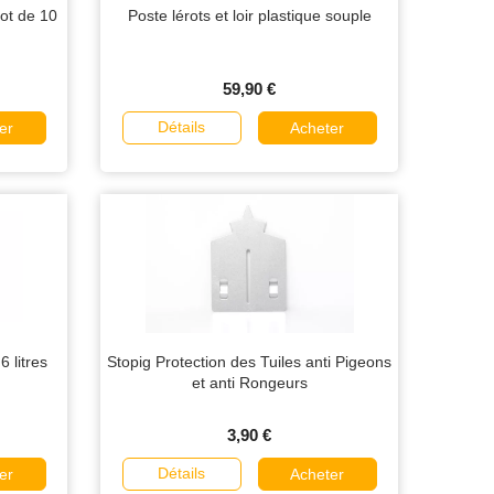
ot de 10
Poste lérots et loir plastique souple
59,90 €
Détails
er
Acheter
 litres
Stopig Protection des Tuiles anti Pigeons
et anti Rongeurs
3,90 €
Détails
er
Acheter