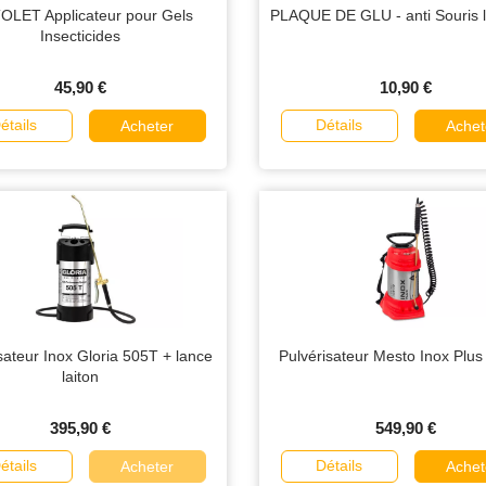
OLET Applicateur pour Gels
PLAQUE DE GLU - anti Souris l
Insecticides
45,90 €
10,90 €
étails
Détails
Acheter
Achet
sateur Inox Gloria 505T + lance
Pulvérisateur Mesto Inox Plus 6
laiton
395,90 €
549,90 €
étails
Détails
Acheter
Achet