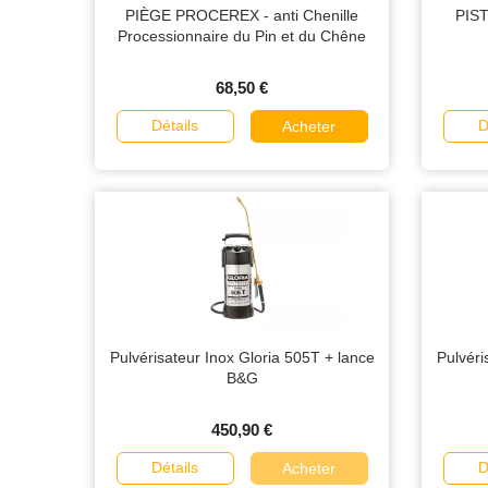
PIÈGE PROCEREX - anti Chenille
PIST
Processionnaire du Pin et du Chêne
68,50 €
Détails
D
Acheter
Pulvérisateur Inox Gloria 505T + lance
Pulvéri
B&G
450,90 €
Détails
D
Acheter