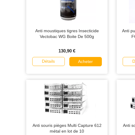
Anti moustiques tigres Insecticide
Anti p
Vectobac WG Boite De 500g
F
130,90 €
Détails
D
Acheter
Anti souris pièges Multi Capture 612
Anti s
métal en lot de 10