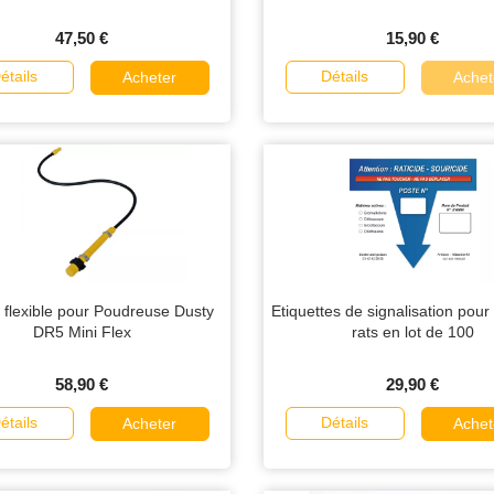
47,50 €
15,90 €
étails
Détails
Acheter
Achet
 flexible pour Poudreuse Dusty
Etiquettes de signalisation pour
DR5 Mini Flex
rats en lot de 100
58,90 €
29,90 €
étails
Détails
Acheter
Achet