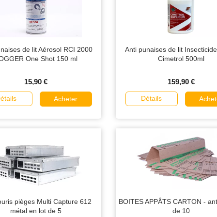
unaises de lit Aérosol RCI 2000
Anti punaises de lit Insecticid
OGGER One Shot 150 ml
Cimetrol 500ml
15,90 €
159,90 €
étails
Détails
Acheter
Achet
ouris pièges Multi Capture 612
BOITES APPÂTS CARTON - anti 
métal en lot de 5
de 10