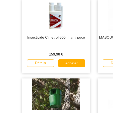
Insecticide Cimetrol 500ml anti puce
MASQUOD
159,90 €
Détails
D
Acheter