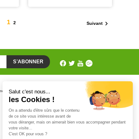
1

2
Suivant
Certifications
one
Personnel certifié CERTIPHYTO et
CERTIFICAT BIOCIDE