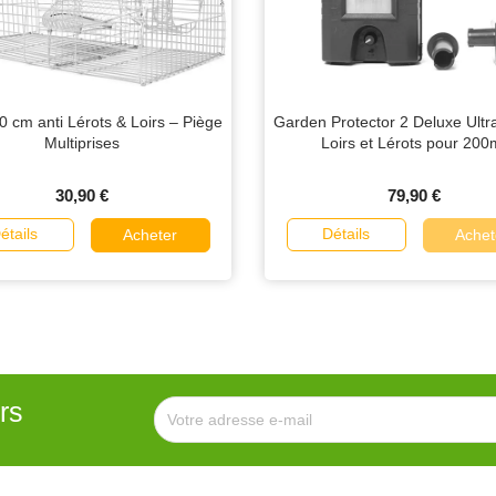
 cm anti Lérots & Loirs – Piège
Garden Protector 2 Deluxe Ultr
Multiprises
Loirs et Lérots pour 200
30,90 €
79,90 €
étails
Détails
Acheter
Achet
rs