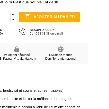
 et loirs Plastique Souple Lot de 10

AJOUTER AU PANIER
ECT
BESOIN D’AIDE ?
19e
01 40 38 38 38 ou e-mail
Paiement sécurisé
Livraison monde
B, Paypal, Vir., Mandat Adm
Dom-Tom, International
lérots, rat et souris et autres nuisibles).
ur la boite et limiter la méfiance des rongeurs. 
maintenir le poison à l'abri de l'humidité et hors de 