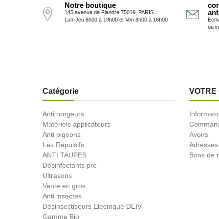
Notre boutique
con
ant
145 avenue de Flandre 75019, PARIS
Lun-Jeu 8h00 à 19h00 et Ven 8h00 à 16h00
Ecri
ou i
Catégorie
VOTRE
Anti rongeurs
Informati
Matériels applicateurs
Comman
Anti pigeons
Avoirs
Les Répulsifs
Adresses
ANTI TAUPES
Bons de r
Désinfectants pro
Ultrasons
Vente en gros
Anti insectes
Désinsectiseurs Electrique DEIV
Gamme Bio