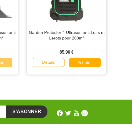
ason anti
Garden Protector 4 Ultrason anti Loirs et
m²
Lérots pour 200m²
85,90 €
Détails
er
Acheter