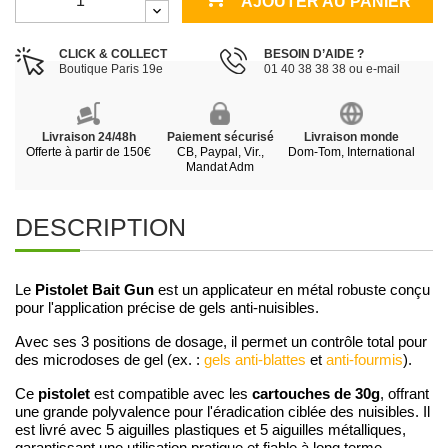
AJOUTER AU PANIER
CLICK & COLLECT
BESOIN D’AIDE ?
Boutique Paris 19e
01 40 38 38 38 ou e-mail
Livraison 24/48h
Paiement sécurisé
Livraison monde
Offerte à partir de 150€
CB, Paypal, Vir.,
Dom-Tom, International
Mandat Adm
DESCRIPTION
Pistolet Bait Gun
Le
est un applicateur en métal robuste conçu
pour l'application précise de gels anti-nuisibles.
Avec ses 3 positions de dosage, il permet un contrôle total pour
des microdoses de gel (ex. :
gels anti-blattes
et
anti-fourmis
).
pistolet
cartouches de 30g
Ce
est compatible avec les
, offrant
une grande polyvalence pour l'éradication ciblée des nuisibles. Il
est livré avec 5 aiguilles plastiques et 5 aiguilles métalliques,