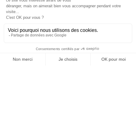
Informations

Fiches conseils

Insecte
Rongeurs
© 2026 - Produit-antinuisible.com