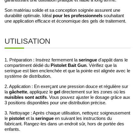
garantissant une utilisation pratique et fiable à long terme.
Son matériau solide et sa conception soignée assurent une
pour les professionnels
durabilité optimale. Idéal
souhaitant
une application efficace et économique des gels de traitement.
UTILISATION
seringue
1. Préparation : Insérez fermement la
d'appât dans le
Pistolet Bait Gun
compartiment dédié du
. Vérifiez que la
seringue est bien enclenchée et que la pointe est alignée avec le
système de distribution.
2. Application : En exerçant une pression douce et régulière sur
gâchette
gel
la
, appliquez le
directement sur les zones où les
nuisibles sont actifs
. Vous pouvez ajuster le dosage grâce aux
3 positions disponibles pour une distribution précise.
3. Nettoyage : Après chaque utilisation, nettoyez soigneusement
pistolet
seringue
le
et la
en suivant les instructions du
fabricant. Rangez-les dans un endroit sûr, hors de portée des
enfants.