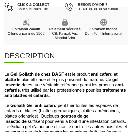
CLICK & COLLECT
BESOIN D’AIDE ?
Boutique Paris 19e
01 40 38 38 38 ou e-mail
Livraison 24/48h
Paiement sécurisé
Livraison monde
Offerte à partir de 150€
CB, Paypal, Vir.,
Dom-Tom, International
Mandat Adm
DESCRIPTION
Gel Goliath de chez BASF
anti cafard et
Le
est le produit
blatte
gel
le plus efficace et le plus puissant du marché. Ce
insecticide
anti-
est une véritable référence parmi les produits
cafards
traitements
, très utilisé par les professionnels pour les
anti blattes et cafards
.
Goliath Gel anti cafard
Le
peut tuer toutes les espèces de
cafards et blattes (blattes germaniques, blattes américaines,
gouttes de gel
blattes orientales). Quelques
insecticide
suffisent pour venir à bout d'une infestation cafards.
Le Goliath gel n'a aucune efficacité contre les autres nuisibles et