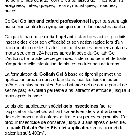
ne permet pas de lutter contre les punaises de lit, les fourmis,
araignées, mites, guêpes, frelons, moustiques, mouches,
puces...
Gel Goliath anti cafard professionnel
Ce
hyper puissant agit
aussi bien contre les nymphes que contre les insectes adultes.
goliath gel
Ce qui démarque le
anti cafard des autres produits
insecticides c'est son efficacité et son action rapide lors d'un
traitement contre les blattes : on peut voir les premiers cafards
morts seulement 24 heures après la pose du Goliath Gel.
L'action ultra rapide de ce gel insecticide vous permet de traiter
n'importe quelle infestation de blattes en très peu de temps.
Goliath Gel
La formulation du
à base de fipronil permet une
application précise sans odeur dans tous les lieux infestés
même les plus sensibles. Sa substance gel ne coule pas et ne
sèche pas; le Goliath gel reste ainsi attractif et efficace jusqu'à 3
mois après la pose.
gels insecticides
Le pistolet applicateur spécial
facilite
l’application du gel Goliath anti cafards en délivrant la bonne
dose de produit anti cafards et limite les pertes de produits. Ce
produit insecticide se conserve jusqu'à 3 ans après ouverture.
Le
pack Goliath Gel + Pistolet applicateur
vous permet de
traiter jusqu'à 400m².