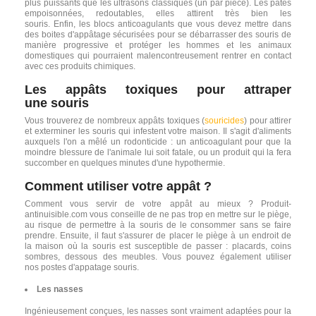
plus puissants que les ultrasons classiques (un par pièce). Les pâtes
empoisonnées, redoutables, elles attirent très bien les
souris. Enfin, les blocs anticoagulants que vous devez mettre dans
des boites d'appâtage sécurisées pour se débarrasser des souris de
manière progressive et protéger les hommes et les animaux
domestiques qui pourraient malencontreusement rentrer en contact
avec ces produits chimiques.
Les appâts toxiques pour
attraper
une
souris
Vous trouverez de nombreux appâts toxiques (
souricides
) pour attirer
et exterminer les souris qui infestent votre maison. Il s'agit d'aliments
auxquels l'on a mêlé un rodonticide : un anticoagulant pour que la
moindre blessure de l'animale lui soit fatale, ou un produit qui la fera
succomber en quelques minutes d'une hypothermie.
Comment utiliser votre appât ?
Comment vous servir de votre appât au mieux ? Produit-
antinuisible.com vous conseille de ne pas trop en mettre sur le piège,
au risque de permettre à la souris de le consommer sans se faire
prendre. Ensuite, il faut s'assurer de placer le piège à un endroit de
la maison où la souris est susceptible de passer : placards, coins
sombres, dessous des meubles. Vous pouvez également utiliser
nos postes d'appatage souris.
Les nasses
Ingénieusement conçues, les nasses sont vraiment adaptées pour la