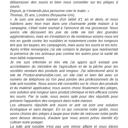
débarrasser des souris et bien nous conseiller sur les pièges à
souris.
Depuis, je n'entends plus personne crier le matin. »
Thomas, 35 ans, Londres (Royaume-Uni).
« Je suis une jeune maman d'un bébé d'1 an et demi, et nous
habitons avec mon mari dans une charmante petite maison à la
campagne, c'était notre souhait à l'annonce de ma grossesse. Nous
avons vite découvert les joie de cette vie loin des grandes
agglomérations, mais en s'installant ici de nombreux voisins nous ont
mis en garde contre les nuisibles et notamment contre les rongeurs
tels que les taupes, les campagnols, mais aussi les souris et les loirs.
Après m'être renseignée, j'ai vite compris le danger que représentait
la présence de ces animaux pas comme les autres pour la santé de
mon bébé notamment.
Je me suis informée et très vite j'ai appris qu'il existait une
accréditation du ministère de l'agriculture et de la pêche pour les
sociétés vendant des produits anti rongeur. J'ai sélectionné ainsi le
site de Produit-antinuisible.com, un site clair et bien fait avec un
numéro de téléphone où l'on peut joindre des professionnels de la
lutte anti nuisible. Nous avons été conseillés sur le choix des produits
et du matériel applicateur, nous avons choisi finalement des pièges,
une solution anti rongeur sans produit chimique et très efficace contre
les souris. Par la suite, nous avons opté pour des répulsifs pour
prévenir l'apparition des rongeurs dans notre maison.
Les ultrasons répulsifs anti souris et anti rat sont une solution
écologique et sans danger. En ce qui concerne notre jardin, nous
avons choisis des pièges à taupe pour éviter de retrouver notre jardin
sans dessus dessous, d'autant que nous avons prévu bientôt d'y
cultiver notre potager.
La lutte anti nuisible n'est pas une mince affaire et nous étions