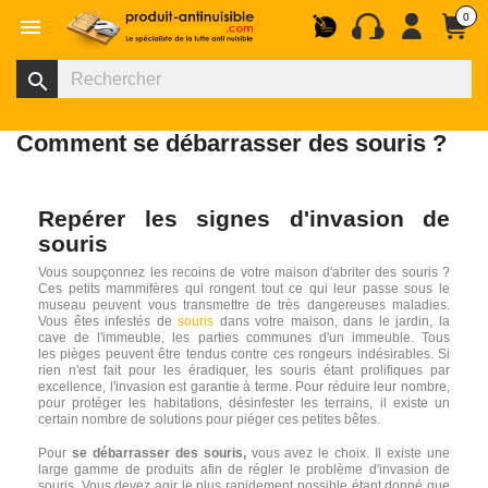
0

search
Comment se débarrasser des souris ?
Repérer les signes d'invasion de
souris
Vous soupçonnez les recoins de votre maison d'abriter des souris ?
Ces petits mammifères qui rongent tout ce qui leur passe sous le
museau peuvent vous transmettre de très dangereuses maladies.
Vous êtes infestés de
souris
dans votre maison, dans le jardin, la
cave de l'immeuble, les parties communes d'un immeuble. Tous
les pièges peuvent être tendus contre ces rongeurs indésirables. Si
rien n'est fait pour les éradiquer, les souris étant prolifiques par
excellence, l'invasion est garantie à terme. Pour réduire leur nombre,
pour protéger les habitations, désinfester les terrains, il existe un
certain nombre de solutions pour piéger ces petites bêtes.
Pour
se débarrasser des souris,
vous avez le choix. Il existe une
large gamme de produits afin de régler le problème d'invasion de
souris. Vous devez agir le plus rapidement possible étant donné que