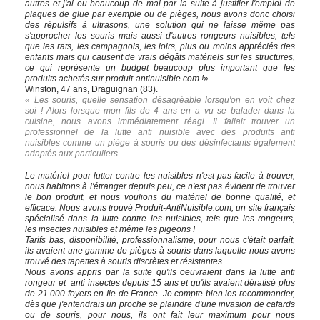
autres et j'ai eu beaucoup de mal par la suite à justifier l'emploi de
plaques de glue par exemple ou de pièges, nous avons donc choisi
des répulsifs à ultrasons, une solution qui ne laisse même pas
s'approcher les souris mais aussi d'autres rongeurs nuisibles, tels
que les rats, les campagnols, les loirs, plus ou moins appréciés des
enfants mais qui causent de vrais dégâts matériels sur les structures,
ce qui représente un budget beaucoup plus important que les
produits achetés sur produit-antinuisible.com !»
Winston, 47 ans, Draguignan (83).
« Les souris, quelle sensation désagréable lorsqu'on en voit chez
soi ! Alors lorsque mon fils de 4 ans en a vu se balader dans la
cuisine, nous avons immédiatement réagi. Il fallait trouver un
professionnel de la lutte anti nuisible avec des produits anti
nuisibles comme un piège à souris ou des désinfectants également
adaptés aux particuliers.
Le matériel pour lutter contre les nuisibles n'est pas facile à trouver,
nous habitons à l'étranger depuis peu, ce n'est pas évident de trouver
le bon produit, et nous voulions du matériel de bonne qualité, et
efficace. Nous avons trouvé Produit-AntiNuisible.com, un site français
spécialisé dans la lutte contre les nuisibles, tels que les rongeurs,
les insectes nuisibles et même les pigeons !
Tarifs bas, disponibilité, professionnalisme, pour nous c'était parfait,
ils avaient une gamme de pièges à souris dans laquelle nous avons
trouvé des tapettes à souris discrètes et résistantes.
Nous avons appris par la suite qu'ils oeuvraient dans la lutte anti
rongeur et anti insectes depuis 15 ans et qu'ils avaient dératisé plus
de 21 000 foyers en Ile de France. Je compte bien les recommander,
dès que j'entendrais un proche se plaindre d'une invasion de cafards
ou de souris, pour nous, ils ont fait leur maximum pour nous