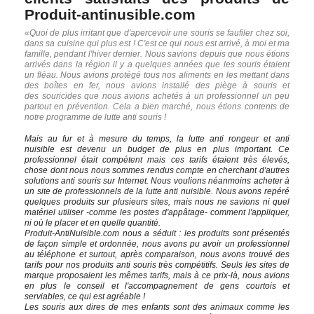
Produit-antinusible.com
«Quoi de plus irritant que d'apercevoir une souris se faufiler chez soi,
dans sa cuisine qui plus est ! C'est ce qui nous est arrivé, à moi et ma
famille, pendant l'hiver dernier. Nous savions depuis que nous étions
arrivés dans la région il y a quelques années que les souris étaient
un fléau. Nous avions protégé tous nos aliments en les mettant dans
des boîtes en fer, nous avions installé des piège à souris et
des souricides que nous avions achetés à un professionnel un peu
partout en prévention. Cela a bien marché, nous étions contents de
notre programme de lutte anti souris !
Mais au fur et à mesure du temps, la lutte anti rongeur et anti
nuisible est devenu un budget de plus en plus important. Ce
professionnel était compétent mais ces tarifs étaient très élevés,
chose dont nous nous sommes rendus compte en cherchant d'autres
solutions anti souris sur Internet. Nous voulions néanmoins acheter à
un site de professionnels de la lutte anti nuisible. Nous avons repéré
quelques produits sur plusieurs sites, mais nous ne savions ni quel
matériel utiliser -comme les postes d'appâtage- comment l'appliquer,
ni où le placer et en quelle quantité.
Produit-AntiNuisible.com nous a séduit : les produits sont présentés
de façon simple et ordonnée, nous avons pu avoir un professionnel
au téléphone et surtout, après comparaison, nous avons trouvé des
tarifs pour nos produits anti souris très compétitifs. Seuls les sites de
marque proposaient les mêmes tarifs, mais à ce prix-là, nous avions
en plus le conseil et l'accompagnement de gens courtois et
serviables, ce qui est agréable !
Les souris aux dires de mes enfants sont des animaux comme les