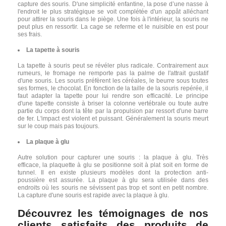
capture des souris. D'une simplicité enfantine, la pose d’une nasse à
l'endroit le plus stratégique se voit complétée d'un appât alléchant
pour attirer la souris dans le piège. Une fois à l'intérieur, la souris ne
peut plus en ressortir. La cage se referme et le nuisible en est pour
ses frais.
La tapette à souris
La tapette à souris peut se révéler plus radicale. Contrairement aux
rumeurs, le fromage ne remporte pas la palme de l'attrait gustatif
d'une souris. Les souris préfèrent les céréales, le beurre sous toutes
ses formes, le chocolat. En fonction de la taille de la souris repérée, il
faut adapter la tapette pour lui rendre son efficacité. Le principe
d'une tapette consiste à briser la colonne vertébrale ou toute autre
partie du corps dont la tête par la propulsion par ressort d'une barre
de fer. L'impact est violent et puissant. Généralement la souris meurt
sur le coup mais pas toujours.
La plaque à glu
Autre solution pour capturer une souris : la plaque à glu. Très
efficace, la plaquette à glu se positionne soit à plat soit en forme de
tunnel. Il en existe plusieurs modèles dont la protection anti-
poussière est assurée. La plaque à glu sera utilisée dans des
endroits où les souris ne sévissent pas trop et sont en petit nombre.
La capture d'une souris est rapide avec la plaque à glu.
Découvrez les témoignages de nos
clients satisfaits des produits de