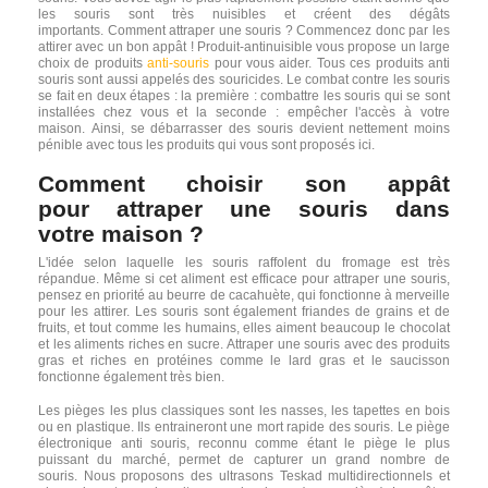
les souris sont très nuisibles et créent des dégâts
importants. Comment attraper une souris ? Commencez donc par les
attirer avec un bon appât ! Produit-antinuisible vous propose un large
choix de produits
anti-souris
pour vous aider. Tous ces produits anti
souris sont aussi appelés des souricides. Le combat contre les souris
se fait en deux étapes : la première : combattre les souris qui se sont
installées chez vous et la seconde : empêcher l'accès à votre
maison. Ainsi, se débarrasser des souris devient nettement moins
pénible avec tous les produits qui vous sont proposés ici.
Comment
choisir son appât
pour
attraper une
souris
dans
votre
maison
?
L'idée selon laquelle les souris raffolent du fromage est très
répandue. Même si cet aliment est efficace pour attraper une souris,
pensez en priorité au beurre de cacahuète, qui fonctionne à merveille
pour les attirer. Les souris sont également friandes de grains et de
fruits, et tout comme les humains, elles aiment beaucoup le chocolat
et les aliments riches en sucre. Attraper une souris avec des produits
gras et riches en protéines comme le lard gras et le saucisson
fonctionne également très bien.
Les pièges les plus classiques sont les nasses, les tapettes en bois
ou en plastique. Ils entraineront une mort rapide des souris. Le piège
électronique anti souris, reconnu comme étant le piège le plus
puissant du marché, permet de capturer un grand nombre de
souris. Nous proposons des ultrasons Teskad multidirectionnels et