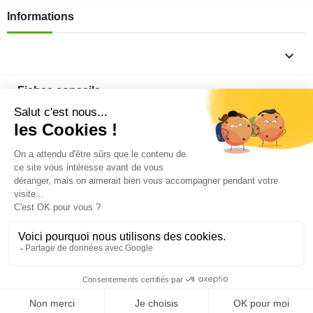
Informations

Fiches conseils

Insecte
Rongeurs
© 2026 - Produit-antinuisible.com