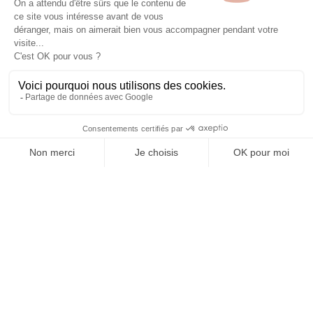

Informations

Fiches conseils

Insecte
Rongeurs
© 2026 - Produit-antinuisible.com