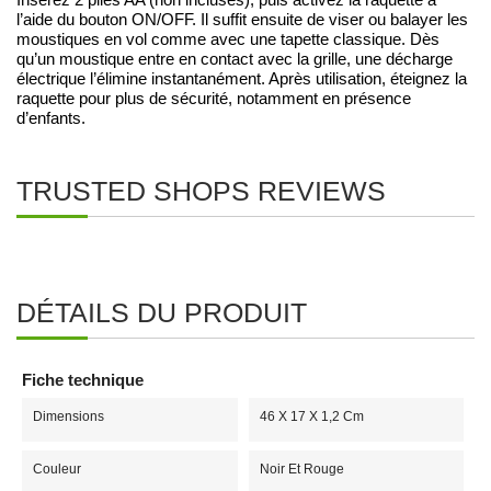
Insérez 2 piles AA (non incluses), puis activez la raquette à
l’aide du bouton ON/OFF. Il suffit ensuite de viser ou balayer les
moustiques en vol comme avec une tapette classique. Dès
qu’un moustique entre en contact avec la grille, une décharge
électrique l’élimine instantanément. Après utilisation, éteignez la
raquette pour plus de sécurité, notamment en présence
d’enfants.
TRUSTED SHOPS REVIEWS
DÉTAILS DU PRODUIT
Fiche technique
Dimensions
46 X 17 X 1,2 Cm
Couleur
Noir Et Rouge