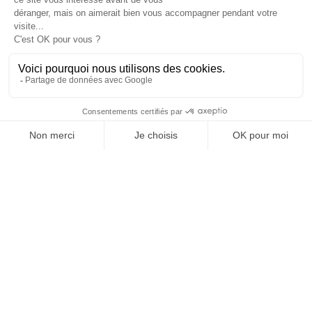
Informations

Fiches conseils

Insecte
Rongeurs
© 2026 - Produit-antinuisible.com