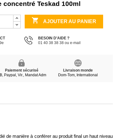
de concentré Teskad 100ml

AJOUTER AU PANIER
ECT
BESOIN D’AIDE ?
19e
01 40 38 38 38 ou e-mail
Paiement sécurisé
Livraison monde
B, Paypal, Vir., Mandat Adm
Dom-Tom, International
 de manière à conférer au produit final un haut niveau 