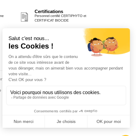
Certifications
one
Personnel certifié CERTIPHYTO et
CERTIFICAT BIOCIDE
Fiches conseils
en
Insecte
Rongeurs
e de la