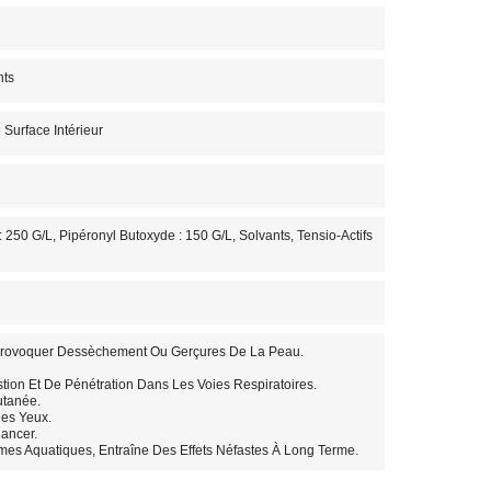
nts
 Surface Intérieur
 250 G/L, Pipéronyl Butoxyde : 150 G/L, Solvants, Tensio-Actifs
Provoquer Dessèchement Ou Gerçures De La Peau.
tion Et De Pénétration Dans Les Voies Respiratoires.
utanée.
es Yeux.
ancer.
mes Aquatiques, Entraîne Des Effets Néfastes À Long Terme.