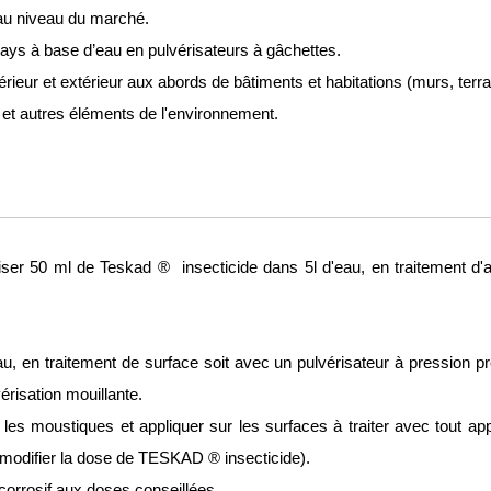
au niveau du marché. 
prays à base d’eau en pulvérisateurs à gâchettes.
érieur et extérieur aux abords de bâtiments et habitations (murs, terras
s et autres éléments de l'environnement. 
tiliser 50 ml de Teskad ®  insecticide dans 5l d'eau, en traitement 
u, en traitement de surface soit avec un pulvérisateur à pression pré
érisation mouillante.
les moustiques et appliquer sur les surfaces à traiter avec tout app
modifier la dose de TESKAD ® insecticide).
i corrosif aux doses conseillées.