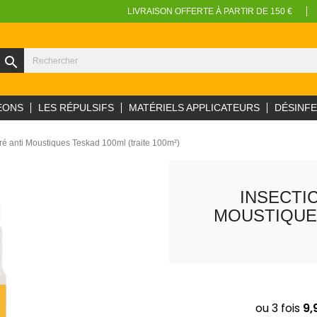
LIVRAISON OFFERTE À PARTIR DE 150 €
search
EONS
LES RÉPULSIFS
MATÉRIELS APPLICATEURS
DÉSINF
ré anti Moustiques Teskad 100ml (traite 100m²)
INSECTI
MOUSTIQUES