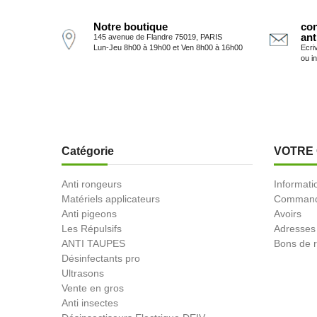
Notre boutique
con
ant
145 avenue de Flandre 75019, PARIS
Lun-Jeu 8h00 à 19h00 et Ven 8h00 à 16h00
Ecri
ou i
Catégorie
VOTRE
Anti rongeurs
Informati
Matériels applicateurs
Comman
Anti pigeons
Avoirs
Les Répulsifs
Adresses
ANTI TAUPES
Bons de r
Désinfectants pro
Ultrasons
Vente en gros
Anti insectes