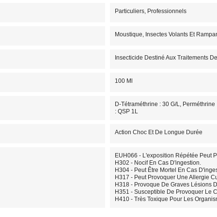
Particuliers, Professionnels
Moustique, Insectes Volants Et Rampa
Insecticide Destiné Aux Traitements De
100 Ml
D-Tétraméthrine : 30 G/L, Perméthrine :
: QSP 1L
Action Choc Et De Longue Durée
EUH066 - L'exposition Répétée Peut 
H302 - Nocif En Cas D'ingestion.
H304 - Peut Être Mortel En Cas D'inges
H317 - Peut Provoquer Une Allergie C
H318 - Provoque De Graves Lésions D
H351 - Susceptible De Provoquer Le C
H410 - Très Toxique Pour Les Organis