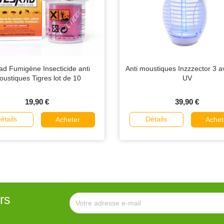
ad Fumigène Insecticide anti
Anti moustiques Inzzzector 3 
ustiques Tigres lot de 10
UV
19,90 €
39,90 €
étails
Détails
Acheter
Achet
rs