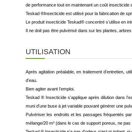
de performance tout en maintenant un coût insecticide 
Teskad ®Insecticide est utilisé pour la fabrication de s
Le produit insecticide Teskad® concentré s'utilise en int
Il ne doit pas être pulvérisé dans sur les plantes, arbre
UTILISATION
Après agitation préalable, en traitement d'entretien, u
d'eau.
Bien agiter avant l'emploi.
Teskad ® Insecticide s'applique après dilution dans l'ea
muni d'une buse à jet variable pouvant générer une pulv
Pulvériser les endroits et les passages fréquentés par 
mélange/20 m² (dans le cas de support poreux, ne pas 
Teskad ® Insecticide n'a pas d'odeur, n'est ni irritant, n