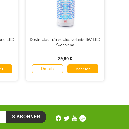
avec LED
Destructeur d'insectes volants 3W LED
Swissinno
29,90 €
Détails
er
Acheter