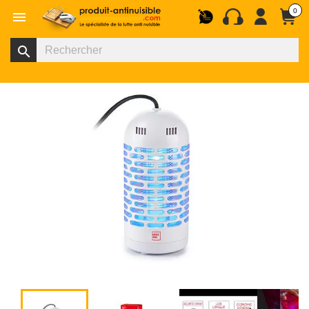
0

search